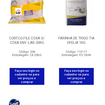
CORT.CG.FILE COXA S/
FARINHA DE TRIGO TIA
COXA ENV.-LAR-20KG
OFELIA 1KG
Código: 346
Código: 113117
Embalagem: CX.20KG
Embalagem: FD.10UN
Faça seu login ou
Faça seu login ou
cadastre-se para
cadastre-se para
ver preços e
ver preços e
comprar
comprar