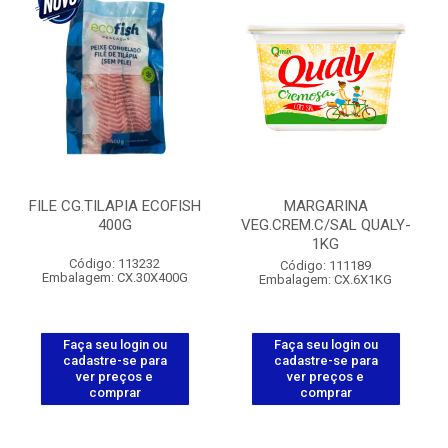
FILE CG.TILAPIA ECOFISH
MARGARINA
400G
VEG.CREM.C/SAL QUALY-
1KG
Código: 113232
Código: 111189
Embalagem: CX.30X400G
Embalagem: CX.6X1KG
Faça seu login ou
Faça seu login ou
cadastre-se para
cadastre-se para
ver preços e
ver preços e
comprar
comprar