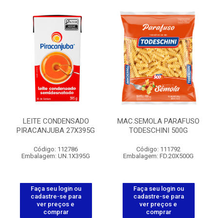
LEITE CONDENSADO
MAC.SEMOLA PARAFUSO
PIRACANJUBA 27X395G
TODESCHINI 500G
Código: 112786
Código: 111792
Embalagem: UN.1X395G
Embalagem: FD.20X500G
Faça seu login ou
Faça seu login ou
cadastre-se para
cadastre-se para
ver preços e
ver preços e
comprar
comprar