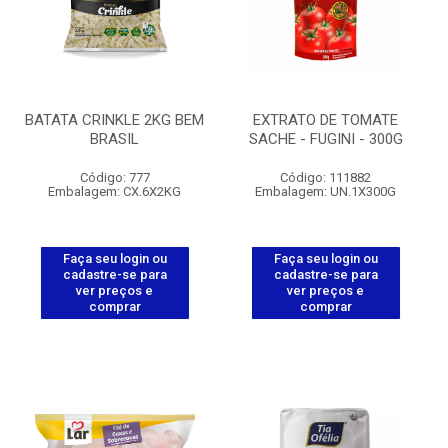
BATATA CRINKLE 2KG BEM
EXTRATO DE TOMATE
BRASIL
SACHE - FUGINI - 300G
Código: 777
Código: 111882
Embalagem: CX.6X2KG
Embalagem: UN.1X300G
Faça seu login ou
Faça seu login ou
cadastre-se para
cadastre-se para
ver preços e
ver preços e
comprar
comprar