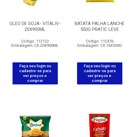
OLEO DE SOJA- VITALIV-
BATATA PALHA LANCHE
20X900ML
500G PRATIC LEVE
Código: 112122
Código: 112476
Embalagem: CX.20X900ML
Embalagem: CX.16X500G
Faça seu login ou
Faça seu login ou
cadastre-se para
cadastre-se para
ver preços e
ver preços e
comprar
comprar