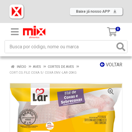
Baixe já nosso APP
0
VOLTAR
INÍCIO
AVES
CORTES DE AVES
CORT.CG.FILE COXA S/ COXA ENV.-LAR-20KG