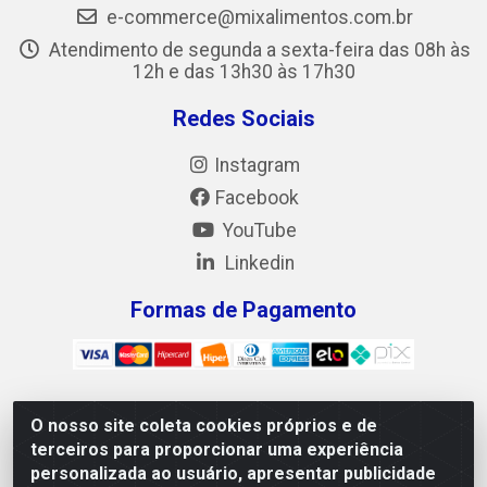
e-commerce@mixalimentos.com.br
Atendimento de segunda a sexta-feira das 08h às
12h e das 13h30 às 17h30
Redes Sociais
Instagram
Facebook
YouTube
Linkedin
Formas de Pagamento
O nosso site coleta cookies próprios e de
Mix Alimentos LTDA - Quadra Asr Ne 55 (412 Norte), Alameda
terceiros para proporcionar uma experiência
02, S/N - Plano Diretor Norte, Palmas/TO - CEP 77.006-540 -
personalizada ao usuário, apresentar publicidade
CNPJ 05.922.500/0001-02