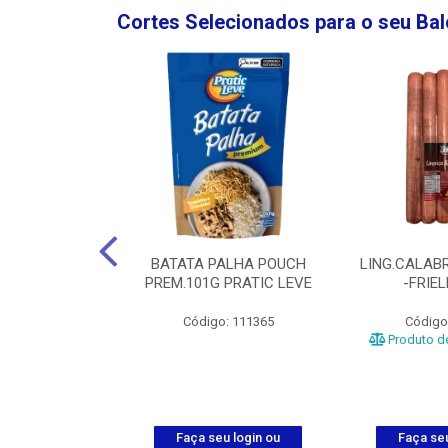
Cortes Selecionados para o seu Ba
NGO GROSSA-
BATATA PALHA POUCH
LING.CALABR
TO-5KG
PREM.101G PRATIC LEVE
-FRIE
o: 5024
Código: 111365
Código
Produto de
u login ou
Faça seu login ou
Faça seu