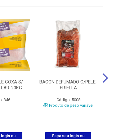
LE COXA S/
BACON DEFUMADO C/PELE-
FILE PEITO
-LAR-20KG
FRIELLA
FRIAT
o: 346
Código: 5008
Código
Produto de peso variável
 login ou
Faça seu login ou
Faça seu 