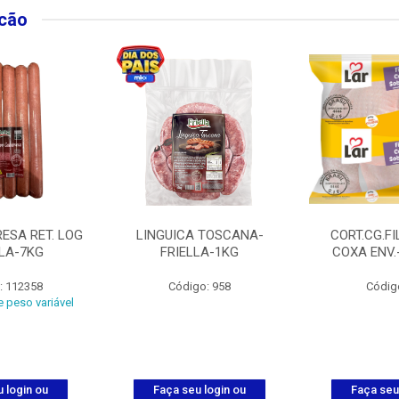
lcão
ESA RET. LOG
LINGUICA TOSCANA-
CORT.CG.FI
LLA-7KG
FRIELLA-1KG
COXA ENV.
: 112358
Código: 958
Códig
 peso variável
 login ou
Faça seu login ou
Faça seu