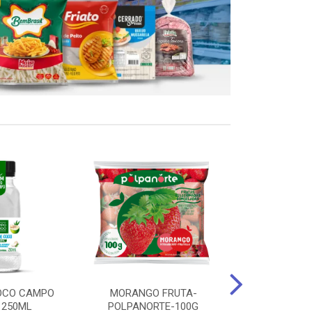
OCO CAMPO
MORANGO FRUTA-
STEAK FRANGO
 250ML
POLPANORTE-100G