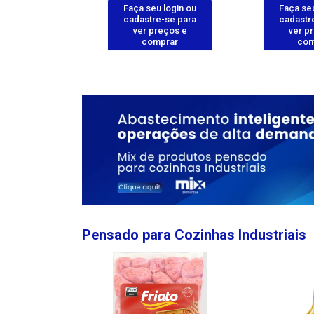
u login ou
Faça seu login ou
Faça seu
e-se para
cadastre-se para
cadastr
reços e
ver preços e
ver p
mprar
comprar
com
Pensado para Cozinhas Industriais