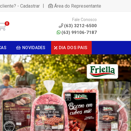
|
cliente? - Cadastrar
Área do Representante
Fale Conosco
0
(63) 3212-6500
(63) 99106-7187
DIA DOS PAIS
CAS
NOVIDADES