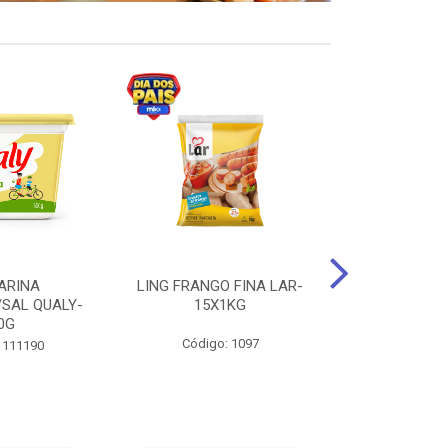
ARINA
LING FRANGO FINA LAR-
SUCO DE UVA
/SAL QUALY-
15X1KG
LARGO 
0G
Código: 1097
Código:
 111190