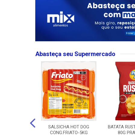
Abasteça seu Supermercado
MPO LARGO
SALSICHA HOT DOG
BATATA RUS
 ROSE 750ML
CONG.FRIATO-5KG
80G PRA