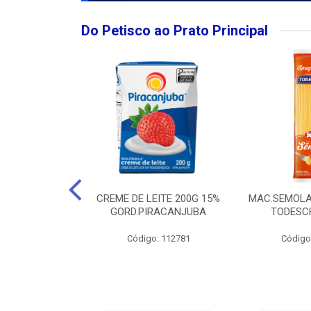
Do Petisco ao Prato Principal
O LARGO BRUT
CREME DE LEITE 200G 15%
MAC.SEMOLA
50ML
GORD.PIRACANJUBA
TODESCH
: 111989
Código: 112781
Código