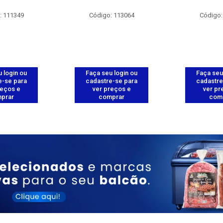
: 111349
Código: 113064
Código:
 login ou
Faça seu login ou
Faça seu
e-se para
cadastre-se para
cadastre
reços e
ver preços e
ver pr
prar
comprar
com