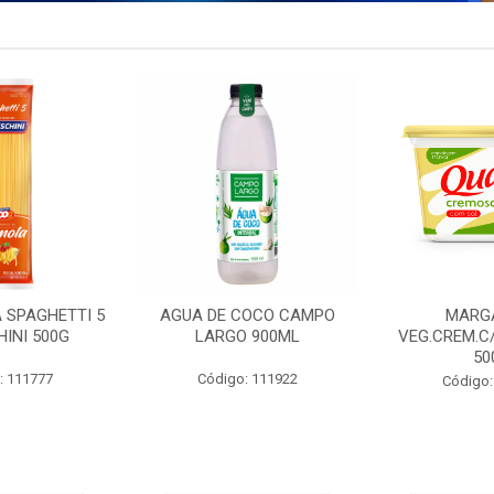
 SPAGHETTI 5
AGUA DE COCO CAMPO
MARG
INI 500G
LARGO 900ML
VEG.CREM.C
50
: 111777
Código: 111922
Código: