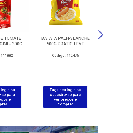
DE TOMATE
BATATA PALHA LANCHE
CORT.CG.FI
GINI - 300G
500G PRATIC LEVE
COXA ENV.
 111882
Código: 112476
Código
 login ou
Faça seu login ou
Faça seu 
-se para
cadastre-se para
cadastre
eços e
ver preços e
ver pr
prar
comprar
comp