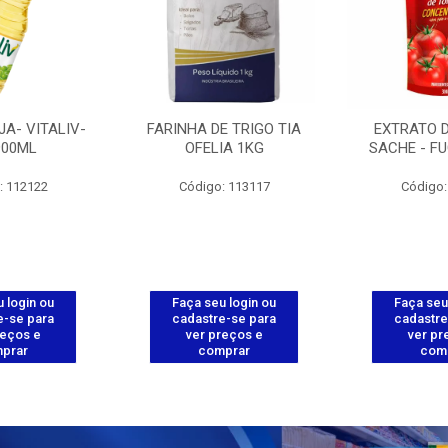
JA- VITALIV-
FARINHA DE TRIGO TIA
EXTRATO 
900ML
OFELIA 1KG
SACHE - FU
: 112122
Código: 113117
Código:
 login ou
Faça seu login ou
Faça seu
e-se para
cadastre-se para
cadastre
reços e
ver preços e
ver pr
prar
comprar
com