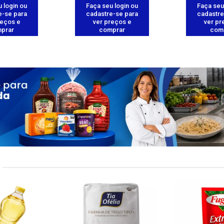
 login ou
Faça seu login ou
Faça seu
e-se para
cadastre-se para
cadastre
reços e
ver preços e
ver pr
prar
comprar
com