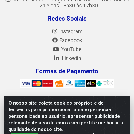
12h e das 13h30 às 17h30
Redes Sociais
Instagram
Facebook
YouTube
Linkedin
Formas de Pagamento
O nosso site coleta cookies próprios e de
Mix Alimentos LTDA - Quadra Asr Ne 55 (412 Norte), Alameda
terceiros para proporcionar uma experiência
02, S/N - Plano Diretor Norte, Palmas/TO - CEP 77.006-540 -
personalizada ao usuário, apresentar publicidade
CNPJ 05.922.500/0001-02
relevante de acordo com o seu perfil e melhorar a
qualidade do nosso site.