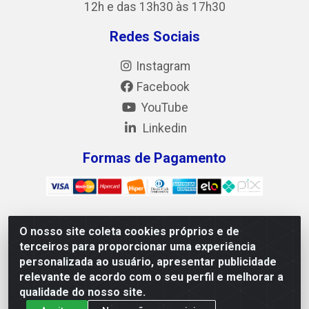
12h e das 13h30 às 17h30
Redes Sociais
Instagram
Facebook
YouTube
Linkedin
Formas de Pagamento
O nosso site coleta cookies próprios e de
Mix Alimentos LTDA - Quadra Asr Ne 55 (412 Norte), Alameda
terceiros para proporcionar uma experiência
02, S/N - Plano Diretor Norte, Palmas/TO - CEP 77.006-540 -
personalizada ao usuário, apresentar publicidade
CNPJ 05.922.500/0001-02
relevante de acordo com o seu perfil e melhorar a
qualidade do nosso site.