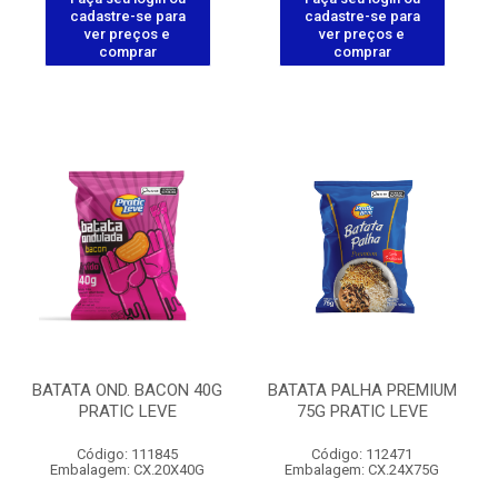
cadastre-se para
cadastre-se para
ver preços e
ver preços e
comprar
comprar
BATATA OND. BACON 40G
BATATA PALHA PREMIUM
PRATIC LEVE
75G PRATIC LEVE
Código: 111845
Código: 112471
Embalagem: CX.20X40G
Embalagem: CX.24X75G