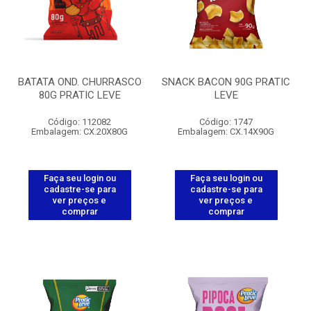
BATATA OND. CHURRASCO
SNACK BACON 90G PRATIC
80G PRATIC LEVE
LEVE
Código: 112082
Código: 1747
Embalagem: CX.20X80G
Embalagem: CX.14X90G
Faça seu login ou
Faça seu login ou
cadastre-se para
cadastre-se para
ver preços e
ver preços e
comprar
comprar