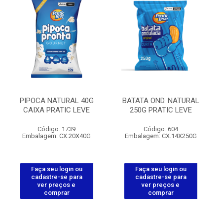
PIPOCA NATURAL 40G
BATATA OND. NATURAL
CAIXA PRATIC LEVE
250G PRATIC LEVE
Código: 1739
Código: 604
Embalagem: CX.20X40G
Embalagem: CX.14X250G
Faça seu login ou
Faça seu login ou
cadastre-se para
cadastre-se para
ver preços e
ver preços e
comprar
comprar