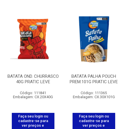
BATATA OND. CHURRASCO
BATATA PALHA POUCH
40G PRATIC LEVE
PREM.101G PRATIC LEVE
Código: 111841
Código: 111365
Embalagem: CX.20X40G
Embalagem: CX.30X101G
Faça seu login ou
Faça seu login ou
cadastre-se para
cadastre-se para
ver preços e
ver preços e