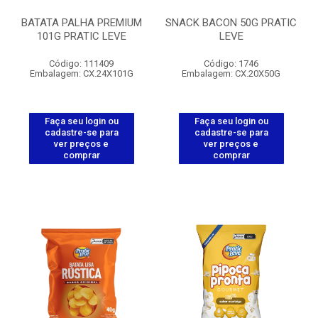
BATATA PALHA PREMIUM
SNACK BACON 50G PRATIC
101G PRATIC LEVE
LEVE
Código: 111409
Código: 1746
Embalagem: CX.24X101G
Embalagem: CX.20X50G
Faça seu login ou
Faça seu login ou
cadastre-se para
cadastre-se para
ver preços e
ver preços e
comprar
comprar