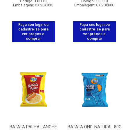
Código: 113118
Código: 113119
Embalagem: CX.20X80G
Embalagem: CX.20X80G
Faça seu login ou
Faça seu login ou
cadastre-se para
cadastre-se para
ver preços e
ver preços e
comprar
comprar
BATATA PALHA LANCHE
BATATA OND. NATURAL 80G