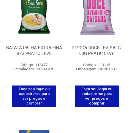
BATATA PALHA EXTRA FINA
PIPOCA DOCE LEV. SALG.
87G PRATIC LEVE
60G PRATIC LEVE
Código: 112477
Código: 113115
Embalagem: CX.24X87G
Embalagem: CX.20X60G
Faça seu login ou
Faça seu login ou
cadastre-se para
cadastre-se para
ver preços e
ver preços e
comprar
comprar