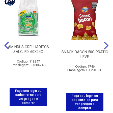
AMINDUS GRELHADITOS
SALG. FD. 60X24G
SNACK BACON 50G PRATIC
LEVE
Código: 113247
Embalagem: FD.60X24G
Código: 1746
Embalagem: CX.20X50G
Faça seu login ou
cadastre-se para
Faça seu login ou
ver preços e
cadastre-se para
comprar
ver preços e
comprar