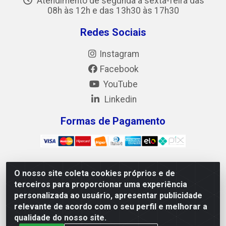
Atendimento de segunda a sexta-feira das
08h às 12h e das 13h30 às 17h30
Redes Sociais
Instagram
Facebook
YouTube
Linkedin
Formas de Pagamento
O nosso site coleta cookies próprios e de
Mix Alimentos LTDA - Quadra Asr Ne 55 (412 Norte),
terceiros para proporcionar uma experiência
Alameda 02, S/N - Plano Diretor Norte, Palmas/TO - CEP
personalizada ao usuário, apresentar publicidade
77.006-540 - CNPJ 05.922.500/0001-02
relevante de acordo com o seu perfil e melhorar a
qualidade do nosso site.