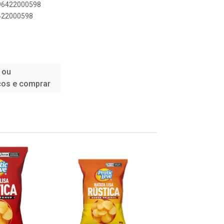
896422000598
6422000598
 ou
ços e comprar