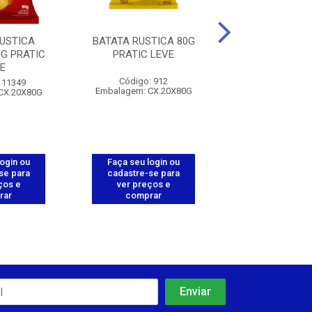
USTICA
BATATA RUSTICA 80G
BATATA OND. B
G PRATIC
PRATIC LEVE
PRATIC L
E
Código: 912
Código: 111
111349
Embalagem: CX.20X80G
Embalagem: CX
CX.20X80G
login ou
Faça seu login ou
Faça seu log
se para
cadastre-se para
cadastre-se 
ços e
ver preços e
ver preços
rar
comprar
comprar