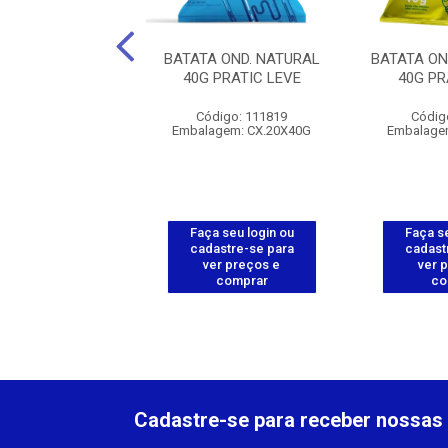
OND. BACON 40G
BATATA OND. NATURAL
BATATA ON
ATIC LEVE
40G PRATIC LEVE
40G PR
digo: 111845
Código: 111819
Códig
gem: CX.20X40G
Embalagem: CX.20X40G
Embalage
 seu login ou
Faça seu login ou
Faça se
astre-se para
cadastre-se para
cadast
er preços e
ver preços e
ver 
comprar
comprar
co
Cadastre-se para receber nossas 