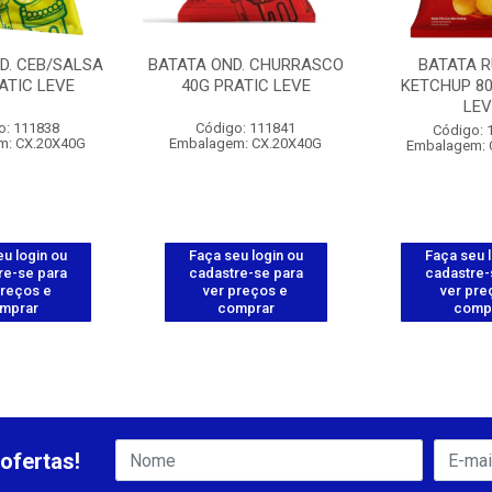
D. CEB/SALSA
BATATA OND. CHURRASCO
BATATA R
ATIC LEVE
40G PRATIC LEVE
KETCHUP 80
LEV
o: 111838
Código: 111841
Código: 
m: CX.20X40G
Embalagem: CX.20X40G
Embalagem: 
u login ou
Faça seu login ou
Faça seu 
re-se para
cadastre-se para
cadastre-
preços e
ver preços e
ver pre
mprar
comprar
comp
ofertas!