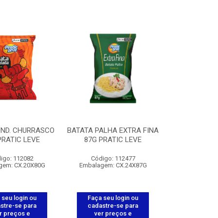
OND. CHURRASCO
BATATA PALHA EXTRA FINA
PRATIC LEVE
87G PRATIC LEVE
igo: 112082
Código: 112477
gem: CX.20X80G
Embalagem: CX.24X87G
 seu login ou
Faça seu login ou
stre-se para
cadastre-se para
r preços e
ver preços e