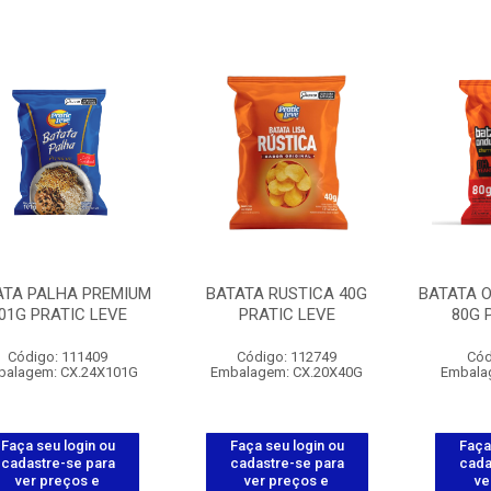
ATA PALHA PREMIUM
BATATA RUSTICA 40G
BATATA 
01G PRATIC LEVE
PRATIC LEVE
80G 
Código: 111409
Código: 112749
Cód
balagem: CX.24X101G
Embalagem: CX.20X40G
Embala
Faça seu login ou
Faça seu login ou
Faça
cadastre-se para
cadastre-se para
cada
ver preços e
ver preços e
ve