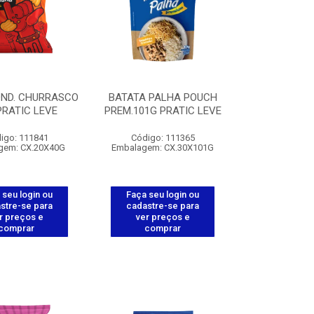
OND. CHURRASCO
BATATA PALHA POUCH
PRATIC LEVE
PREM.101G PRATIC LEVE
igo: 111841
Código: 111365
gem: CX.20X40G
Embalagem: CX.30X101G
 seu login ou
Faça seu login ou
stre-se para
cadastre-se para
r preços e
ver preços e
comprar
comprar