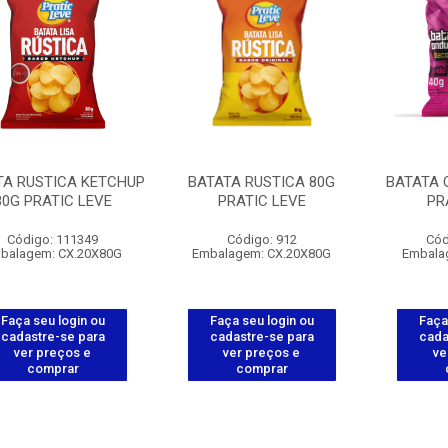
TA RUSTICA KETCHUP
BATATA RUSTICA 80G
BATATA 
80G PRATIC LEVE
PRATIC LEVE
PR
Código: 111349
Código: 912
Cód
balagem: CX.20X80G
Embalagem: CX.20X80G
Embala
Faça seu login ou
Faça seu login ou
Faça
cadastre-se para
cadastre-se para
cada
ver preços e
ver preços e
ve
comprar
comprar