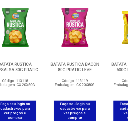
BATATA RUSTICA
BATATA RUSTICA BACON
BATATA
/SALSA 80G PRATIC
80G PRATIC LEVE
500G 
Código: 113118
Código: 113119
Cód
balagem: CX.20X80G
Embalagem: CX.20X80G
Embalag
Faça seu login ou
Faça seu login ou
Faça
cadastre-se para
cadastre-se para
cada
ver preços e
ver preços e
ve
comprar
comprar