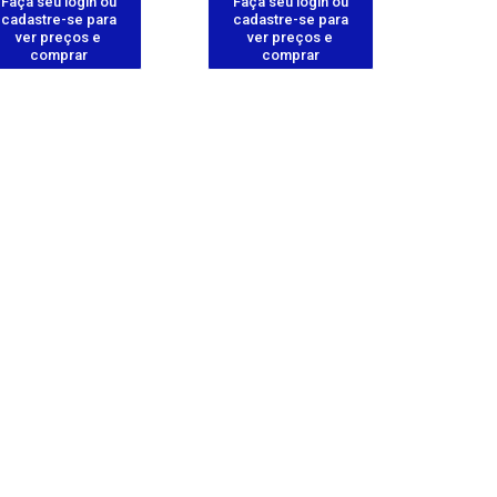
Faça seu login ou
Faça seu login ou
cadastre-se para
cadastre-se para
ver preços e
ver preços e
comprar
comprar