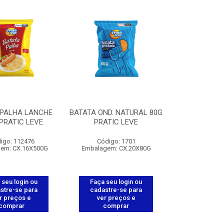
 PALHA LANCHE
BATATA OND. NATURAL 80G
PRATIC LEVE
PRATIC LEVE
igo: 112476
Código: 1701
em: CX.16X500G
Embalagem: CX.20X80G
 seu login ou
Faça seu login ou
stre-se para
cadastre-se para
r preços e
ver preços e
comprar
comprar