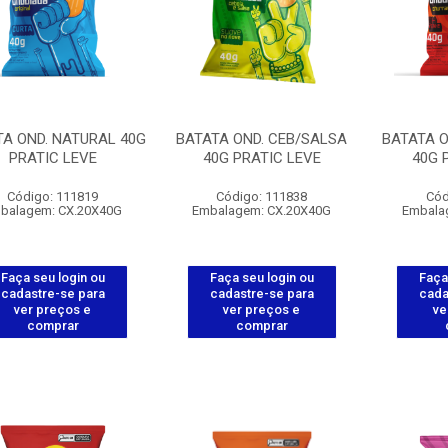
TA OND. NATURAL 40G
BATATA OND. CEB/SALSA
BATATA 
PRATIC LEVE
40G PRATIC LEVE
40G 
Código: 111819
Código: 111838
Cód
balagem: CX.20X40G
Embalagem: CX.20X40G
Embala
Faça seu login ou
Faça seu login ou
Faça
cadastre-se para
cadastre-se para
cada
ver preços e
ver preços e
ve
comprar
comprar