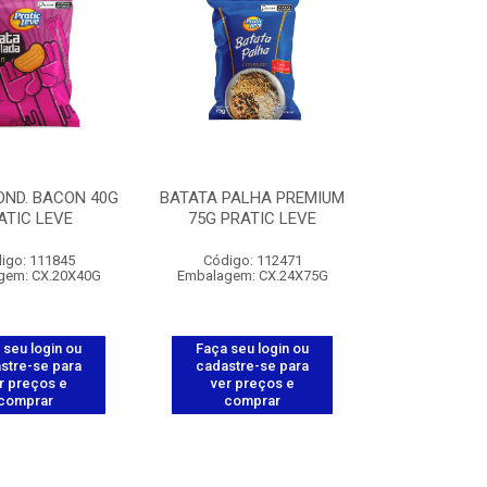
OND. BACON 40G
BATATA PALHA PREMIUM
ATIC LEVE
75G PRATIC LEVE
igo: 111845
Código: 112471
gem: CX.20X40G
Embalagem: CX.24X75G
 seu login ou
Faça seu login ou
stre-se para
cadastre-se para
r preços e
ver preços e
comprar
comprar