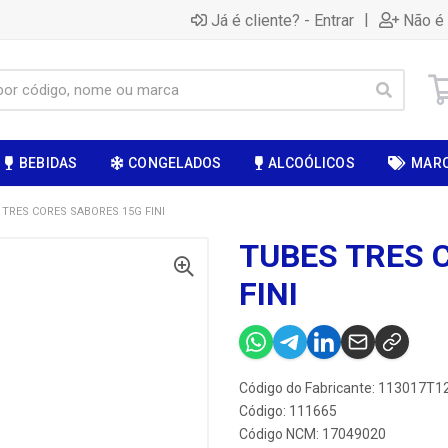
|
Já é cliente? - Entrar
Não é 
BEBIDAS
CONGELADOS
ALCOÓLICOS
MAR
 TRES CORES SABORES 15G FINI
TUBES TRES 
FINI
Código do Fabricante: 113017T1
Código: 111665
Código NCM: 17049020