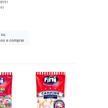
898591
591
 ou
ços e comprar