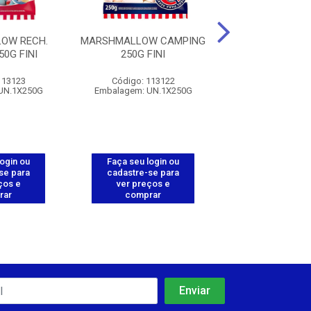
OW RECH.
MARSHMALLOW CAMPING
BEIJOS DE MOR
0G FINI
250G FINI
FINI
113123
Código: 113122
Código: 111
UN.1X250G
Embalagem: UN.1X250G
Embalagem: D
login ou
Faça seu login ou
Faça seu log
se para
cadastre-se para
cadastre-se 
ços e
ver preços e
ver preços
rar
comprar
comprar