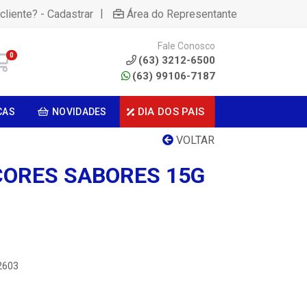
|
cliente? - Cadastrar
Área do Representante
Fale Conosco
0
(63) 3212-6500
(63) 99106-7187
DIA DOS PAIS
CAS
NOVIDADES
VOLTAR
CORES SABORES 15G
2603