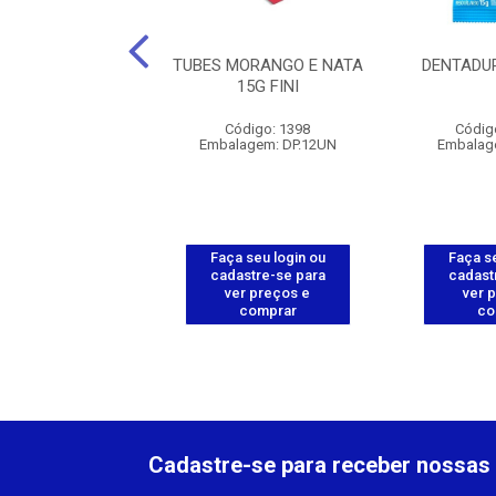
DE MORANGO 15G
TUBES MORANGO E NATA
DENTADUR
FINI
15G FINI
digo: 111662
Código: 1398
Códig
agem: DP.12UN
Embalagem: DP.12UN
Embalag
 seu login ou
Faça seu login ou
Faça se
astre-se para
cadastre-se para
cadast
er preços e
ver preços e
ver 
comprar
comprar
co
Cadastre-se para receber nossas 