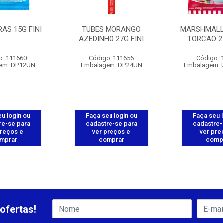
AS 15G FINI
TUBES MORANGO
MARSHMALL
AZEDINHO 27G FINI
TORCAO 25
o: 111660
Código: 111656
Código: 
em: DP.12UN
Embalagem: DP.24UN
Embalagem: 
u login ou
Faça seu login ou
Faça seu 
re-se para
cadastre-se para
cadastre-
preços e
ver preços e
ver pre
mprar
comprar
comp
ofertas!