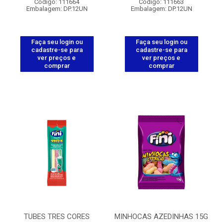
Código: 111664
Código: 111663
Embalagem: DP.12UN
Embalagem: DP.12UN
Faça seu login ou
Faça seu login ou
cadastre-se para
cadastre-se para
ver preços e
ver preços e
comprar
comprar
TUBES TRES CORES
MINHOCAS AZEDINHAS 15G