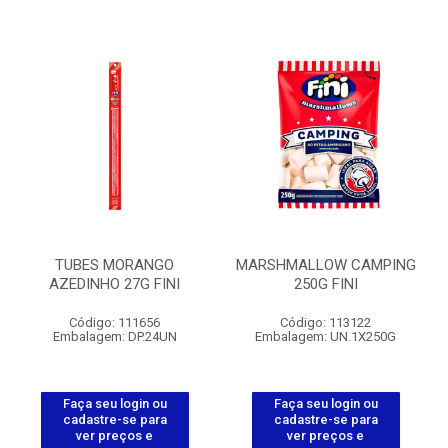
TUBES MORANGO
MARSHMALLOW CAMPING
AZEDINHO 27G FINI
250G FINI
Código: 111656
Código: 113122
Embalagem: DP.24UN
Embalagem: UN.1X250G
Faça seu login ou
Faça seu login ou
cadastre-se para
cadastre-se para
ver preços e
ver preços e