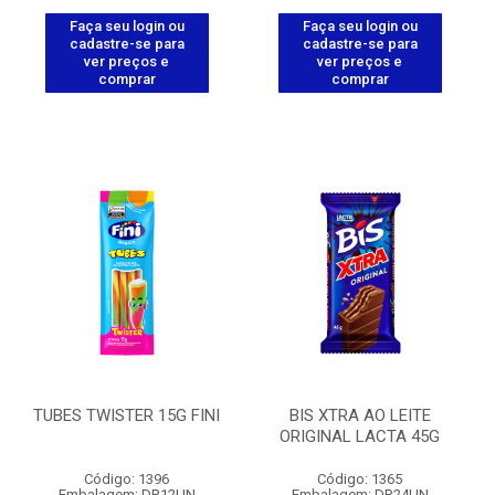
Faça seu login ou
Faça seu login ou
cadastre-se para
cadastre-se para
ver preços e
ver preços e
comprar
comprar
TUBES TWISTER 15G FINI
BIS XTRA AO LEITE
ORIGINAL LACTA 45G
Código: 1396
Código: 1365
Embalagem: DP.12UN
Embalagem: DP.24UN