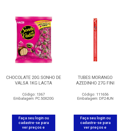
CHOCOLATE 20G SONHO DE
TUBES MORANGO
VALSA 1KG LACTA
AZEDINHO 27G FINI
Código: 1367
Código: 111656
Embalagem: PC.50X20G
Embalagem: DP.24UN
Faça seu login ou
Faça seu login ou
cadastre-se para
cadastre-se para
ver preços e
ver preços e