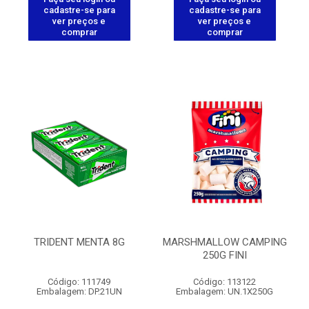
cadastre-se para
cadastre-se para
ver preços e
ver preços e
comprar
comprar
TRIDENT MENTA 8G
MARSHMALLOW CAMPING
250G FINI
Código: 111749
Código: 113122
Embalagem: DP.21UN
Embalagem: UN.1X250G