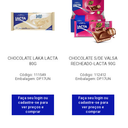
CHOCOLATE LAKA LACTA
CHOCOLATE S/DE VALSA
80G
RECHEADO-LACTA 90G
Código: 111549
Código: 112412
Embalagem: DP.17UN
Embalagem: DP.17UN
Faça seu login ou
Faça seu login ou
cadastre-se para
cadastre-se para
ver preços e
ver preços e
comprar
comprar