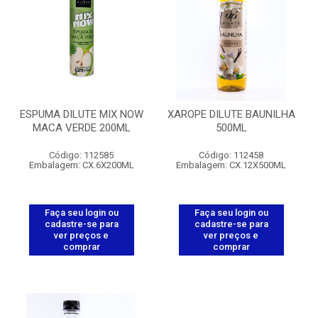
ESPUMA DILUTE MIX NOW
XAROPE DILUTE BAUNILHA
MACA VERDE 200ML
500ML
Código: 112585
Código: 112458
Embalagem: CX.6X200ML
Embalagem: CX.12X500ML
Faça seu login ou
Faça seu login ou
cadastre-se para
cadastre-se para
ver preços e
ver preços e
comprar
comprar