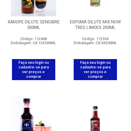
XAROPE DILUTE GENGIBRE
ESPUMA DILUTE MIX NOW
500ML
TRES LIMOES 200ML
Código: 112468
Código: 112554
Embalagem: CX.12X500ML
Embalagem: CX.6X200ML
Faça seu login ou
Faça seu login ou
cadastre-se para
cadastre-se para
ver preços e
ver preços e
comprar
comprar