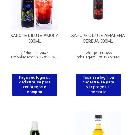
XAROPE DILUTE AMORA
XAROPE DILUTE AMARENA
500ML
CEREJA 500ML
Código: 112442
Código: 112466
Embalagem: CX.12X500ML
Embalagem: CX.12X500ML
Faça seu login ou
Faça seu login ou
cadastre-se para
cadastre-se para
ver preços e
ver preços e
comprar
comprar