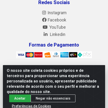
Redes Sociais
Instagram
Facebook
YouTube
Linkedin
Formas de Pagamento
O nosso site coleta cookies próprios e de
Mix Alimentos LTDA - Quadra Asr Ne 55 (412 Norte), Alameda
terceiros para proporcionar uma experiência
02, S/N - Plano Diretor Norte, Palmas/TO - CEP 77.006-540 -
personalizada ao usuário, apresentar publicidade
CNPJ 05.922.500/0001-02
relevante de acordo com o seu perfil e melhorar a
qualidade do nosso site.
Aceitar
Negar não essenciais
Preferências de Cookies