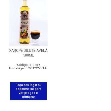
XAROPE DILUTE AVELÃ
500ML
Código: 112459
Embalagem: CX.12X500ML
Faça seu login ou
cadastre-se para
ver preços e
comprar