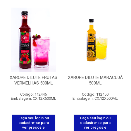
XAROPE DILUTE FRUTAS
XAROPE DILUTE MARACUJÁ
VERMELHAS 500ML
500ML
Código: 112446
Código: 112450
Embalagem: CX.12X500ML
Embalagem: CX.12X500ML
Faça seu login ou
Faça seu login ou
cadastre-se para
cadastre-se para
ver preços e
ver preços e