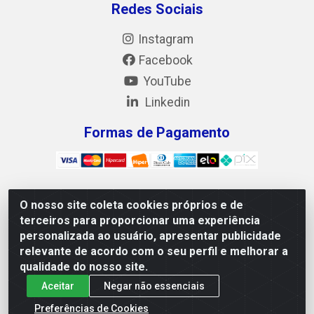
Redes Sociais
Instagram
Facebook
YouTube
Linkedin
Formas de Pagamento
O nosso site coleta cookies próprios e de
Mix Alimentos LTDA - Quadra Asr Ne 55 (412 Norte),
terceiros para proporcionar uma experiência
Alameda 02, S/N - Plano Diretor Norte, Palmas/TO - CEP
personalizada ao usuário, apresentar publicidade
77.006-540 - CNPJ 05.922.500/0001-02
relevante de acordo com o seu perfil e melhorar a
qualidade do nosso site.
Aceitar
Negar não essenciais
Preferências de Cookies