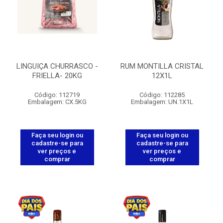
LINGUIÇA CHURRASCO -
RUM MONTILLA CRISTAL
FRIELLA- 20KG
12X1L
Código: 112719
Código: 112285
Embalagem: CX.5KG
Embalagem: UN.1X1L
Faça seu login ou
Faça seu login ou
cadastre-se para
cadastre-se para
ver preços e
ver preços e
comprar
comprar