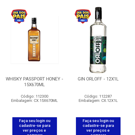
WHISKY PASSPORT HONEY -
GIN ORLOFF - 12X1L
15X670ML
Código: 112300
Código: 112287
Embalagem: CX.15X670ML
Embalagem: CX.12X1L
Faça seu login ou
Faça seu login ou
cadastre-se para
cadastre-se para
ver preços e
ver preços e