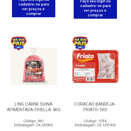
Faça seu login ou
cadastre-se para
cadastre-se para
ver preços e
ver preços e
comprar
comprar
LING CARNE SUINA
CORACAO BANDEJA-
APIMENTADA-FRIELLA-5KG
FRIATO-1KG
Código: 961
Código: 1034
Embalagem: CX.2X5KG
Embalagem: CX.12X1KG