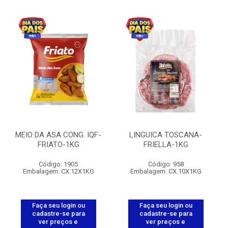
MEIO DA ASA CONG. IQF-
LINGUICA TOSCANA-
FRIATO-1KG
FRIELLA-1KG
Código: 1905
Código: 958
Embalagem: CX.12X1KG
Embalagem: CX.10X1KG
Faça seu login ou
Faça seu login ou
cadastre-se para
cadastre-se para
ver preços e
ver preços e