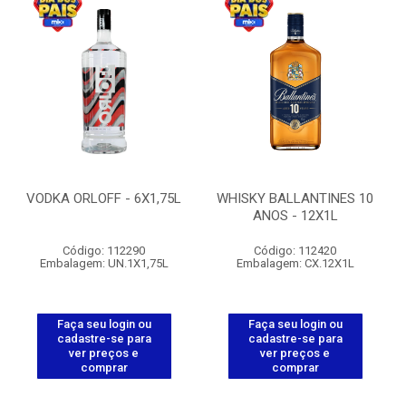
VODKA ORLOFF - 6X1,75L
WHISKY BALLANTINES 10
ANOS - 12X1L
Código: 112290
Código: 112420
Embalagem: UN.1X1,75L
Embalagem: CX.12X1L
Faça seu login ou
Faça seu login ou
cadastre-se para
cadastre-se para
ver preços e
ver preços e
comprar
comprar