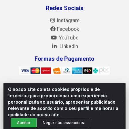
Redes Sociais
Instagram
Facebook
YouTube
Linkedin
Formas de Pagamento
O nosso site coleta cookies próprios e de
Mix Alimentos LTDA - Quadra Asr Ne 55 (412 Norte), Alameda
terceiros para proporcionar uma experiência
02, S/N - Plano Diretor Norte, Palmas/TO - CEP 77.006-540 -
personalizada ao usuário, apresentar publicidade
CNPJ 05.922.500/0001-02
relevante de acordo com o seu perfil e melhorar a
qualidade do nosso site.
Aceitar
Negar não essenciais