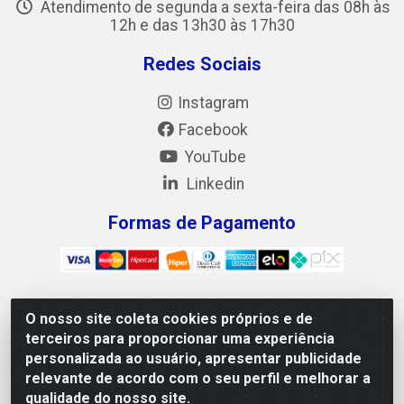
Atendimento de segunda a sexta-feira das 08h às
12h e das 13h30 às 17h30
Redes Sociais
Instagram
Facebook
YouTube
Linkedin
Formas de Pagamento
O nosso site coleta cookies próprios e de
Mix Alimentos LTDA - Quadra Asr Ne 55 (412 Norte), Alameda
terceiros para proporcionar uma experiência
02, S/N - Plano Diretor Norte, Palmas/TO - CEP 77.006-540 -
personalizada ao usuário, apresentar publicidade
CNPJ 05.922.500/0001-02
relevante de acordo com o seu perfil e melhorar a
qualidade do nosso site.