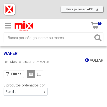
Baixe já nosso APP
0
WAFER
VOLTAR
INÍCIO
BISCOITO
WAFER
Filtros
3 produtos ordenados por: