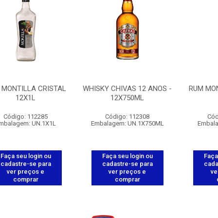
 MONTILLA CRISTAL
WHISKY CHIVAS 12 ANOS -
RUM MO
12X1L
12X750ML
Código: 112285
Código: 112308
Cód
mbalagem: UN.1X1L
Embalagem: UN.1X750ML
Embala
Faça seu login ou
Faça seu login ou
Faça
cadastre-se para
cadastre-se para
cada
ver preços e
ver preços e
ve
comprar
comprar