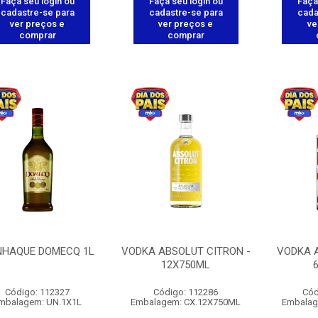
Faça seu login ou
Faça seu login ou
Faça
cadastre-se para
cadastre-se para
cada
ver preços e
ver preços e
ve
comprar
comprar
HAQUE DOMECQ 1L
VODKA ABSOLUT CITRON -
VODKA A
12X750ML
Código: 112327
Código: 112286
Cód
mbalagem: UN.1X1L
Embalagem: CX.12X750ML
Embalag