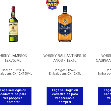
HISKY JAMESON -
WHISKY BALLANTINES 10
WHIS
12X750ML
ANOS - 12X1L
CASKMAT
Código: 112314
Código: 112420
Cód
alagem: CX.12X750ML
Embalagem: CX.12X1L
Embalag
Faça seu login ou
Faça seu login ou
Faça
cadastre-se para
cadastre-se para
cada
ver preços e
ver preços e
ve
comprar
comprar