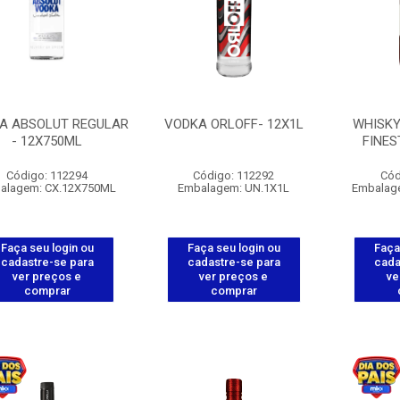
A ABSOLUT REGULAR
VODKA ORLOFF- 12X1L
WHISKY
- 12X750ML
FINES
Código: 112294
Código: 112292
Cód
alagem: CX.12X750ML
Embalagem: UN.1X1L
Embalag
Faça seu login ou
Faça seu login ou
Faça
cadastre-se para
cadastre-se para
cada
ver preços e
ver preços e
ve
comprar
comprar