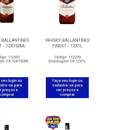
 BALLANTINES
WHISKY BALLANTINES
T - 12X750ML
FINEST - 12X1L
igo: 112301
Código: 112299
em: CX.12X750ML
Embalagem: CX.12X1L
 seu login ou
Faça seu login ou
stre-se para
cadastre-se para
r preços e
ver preços e
comprar
comprar