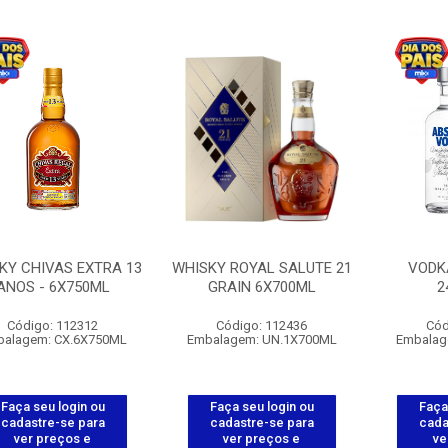
KY CHIVAS EXTRA 13
WHISKY ROYAL SALUTE 21
VODK
ANOS - 6X750ML
GRAIN 6X700ML
2
Código: 112312
Código: 112436
Cód
alagem: CX.6X750ML
Embalagem: UN.1X700ML
Embalag
Faça seu login ou
Faça seu login ou
Faça
cadastre-se para
cadastre-se para
cada
ver preços e
ver preços e
ve