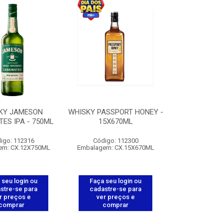
KY JAMESON
WHISKY PASSPORT HONEY -
ES IPA - 750ML
15X670ML
igo: 112316
Código: 112300
em: CX.12X750ML
Embalagem: CX.15X670ML
 seu login ou
Faça seu login ou
stre-se para
cadastre-se para
r preços e
ver preços e
comprar
comprar