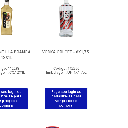
NTILLA BRANCA
VODKA ORLOFF - 6X1,75L
12X1L
igo: 112283
Código: 112290
gem: CX.12X1L
Embalagem: UN.1X1,75L
 seu login ou
Faça seu login ou
stre-se para
cadastre-se para
r preços e
ver preços e
comprar
comprar