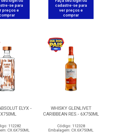
 seu login ou
Faça seu login ou
stre-se para
cadastre-se para
r preços e
ver preços e
comprar
comprar
BSOLUT ELYX -
WHISKY GLENLIVET
6X750ML
CARIBBEAN RES.- 6X750ML
igo: 112282
Código: 112328
em: CX.6X750ML
Embalagem: CX.6X750ML