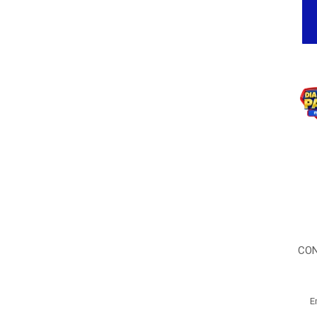
CON
E