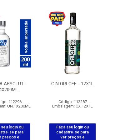
A ABSOLUT -
GIN ORLOFF - 12X1L
4X200ML
igo: 112296
Código: 112287
em: UN.1X200ML
Embalagem: CX.12X1L
 seu login ou
Faça seu login ou
stre-se para
cadastre-se para
r preços e
ver preços e