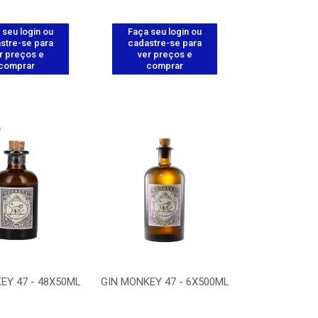
 seu login ou
Faça seu login ou
stre-se para
cadastre-se para
r preços e
ver preços e
comprar
comprar
EY 47 - 48X50ML
GIN MONKEY 47 - 6X500ML