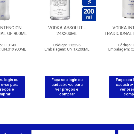
INTENCION
VODKA ABSOLUT -
VODKA IN
NAL GF 900ML
24X200ML
TRADICIONAL 
o: 113143
Código: 112296
Código: 
: UN.01X900ML
Embalagem: UN.1X200ML
Embalagem: C
u login ou
Faça seu login ou
Faça seu 
re-se para
cadastre-se para
cadastre-
preços e
ver preços e
ver pre
mprar
comprar
comp