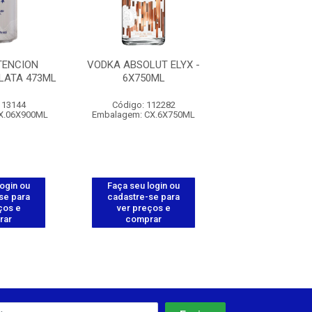
TENCION
VODKA ABSOLUT ELYX -
VODKA ABSOLUT
LATA 473ML
6X750ML
- 12X750
113144
Código: 112282
Código: 112
X.06X900ML
Embalagem: CX.6X750ML
Embalagem: CX.
login ou
Faça seu login ou
Faça seu log
se para
cadastre-se para
cadastre-se 
ços e
ver preços e
ver preços
rar
comprar
comprar