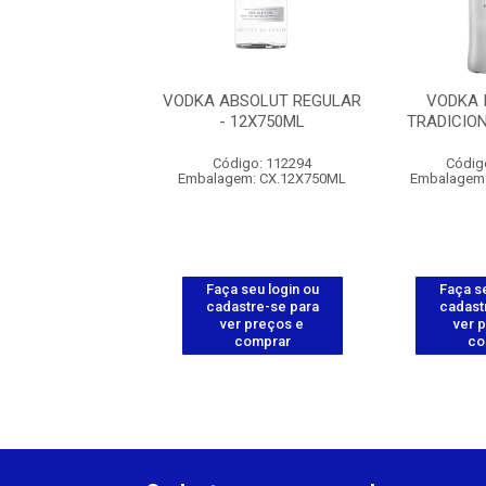
ABSOLUT ELYX -
VODKA ABSOLUT REGULAR
VODKA 
6X750ML
- 12X750ML
TRADICIO
digo: 112282
Código: 112294
Códig
gem: CX.6X750ML
Embalagem: CX.12X750ML
Embalagem
 seu login ou
Faça seu login ou
Faça se
astre-se para
cadastre-se para
cadast
er preços e
ver preços e
ver 
comprar
comprar
co