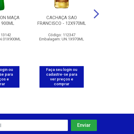
ION MAÇA
CACHAÇA SAO
VODKA ORLOFF -
 900ML
FRANCISCO - 12X970ML
113142
Código: 112347
Código: 112
N.01X900ML
Embalagem: UN.1X970ML
Embalagem: UN.
login ou
Faça seu login ou
Faça seu log
se para
cadastre-se para
cadastre-se 
ços e
ver preços e
ver preços
rar
comprar
comprar