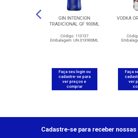
RLOFF - 6X1,75L
GIN INTENCION
VODKA OR
TRADICIONAL GF 900ML
digo: 112290
Código: 113137
Códig
gem: UN.1X1,75L
Embalagem: UN.01X900ML
Embalag
 seu login ou
Faça seu login ou
Faça se
astre-se para
cadastre-se para
cadast
er preços e
ver preços e
ver 
comprar
comprar
co
Cadastre-se para receber nossas 