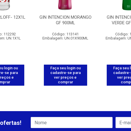
LOFF- 12X1L
GIN INTENCION MORANGO
GIN INTENC
GF 900ML
VERDE GF
o: 112292
Código: 113141
Código: 
em: UN.1X1L
Embalagem: UN.01X900ML
Embalagem: U
u login ou
Faça seu login ou
Faça seu 
re-se para
cadastre-se para
cadastre-
preços e
ver preços e
ver pre
mprar
comprar
comp
ofertas!