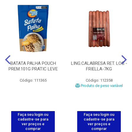
BATATA PALHA POUCH
LING.CALABRESA RET. LOG -
PREM.101G PRATIC LEVE
FRIELLA-7KG
Código: 111365
Código: 112358
Produto de peso variável
Faça seu login ou
Faça seu login ou
cadastre-se para
cadastre-se para
ver preços e
ver preços e
comprar
comprar