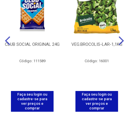
CLUB SOCIAL ORIGINAL 24G
VEG.BROCOLIS-LAR-1,1KG
Código: 111589
Código: 16001
Faça seu login ou
Faça seu login ou
cadastre-se para
cadastre-se para
ver preços e
ver preços e
comprar
comprar