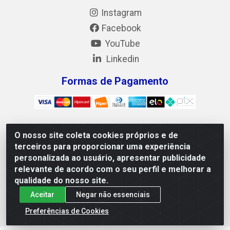
Instagram
Facebook
YouTube
Linkedin
Formas de Pagamento
O nosso site coleta cookies próprios e de
Mix Alimentos LTDA - Quadra Asr Ne 55 (412 Norte), Alameda
terceiros para proporcionar uma experiência
02, S/N - Plano Diretor Norte, Palmas/TO - CEP 77.006-540 -
personalizada ao usuário, apresentar publicidade
CNPJ 05.922.500/0001-02
relevante de acordo com o seu perfil e melhorar a
qualidade do nosso site.
Aceitar
Negar não essenciais
Preferências de Cookies