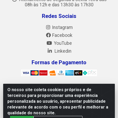
08h às 12h e das 13h30 às 17h30
Redes Sociais
Instagram
Facebook
YouTube
Linkedin
Formas de Pagamento
O nosso site coleta cookies próprios e de
Mix Alimentos LTDA - Quadra Asr Ne 55 (412 Norte),
terceiros para proporcionar uma experiência
Alameda 02, S/N - Plano Diretor Norte, Palmas/TO - CEP
personalizada ao usuário, apresentar publicidade
77.006-540 - CNPJ 05.922.500/0001-02
relevante de acordo com o seu perfil e melhorar a
qualidade do nosso site.