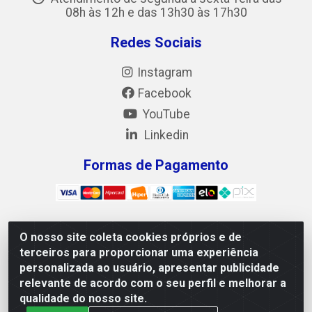
08h às 12h e das 13h30 às 17h30
Redes Sociais
Instagram
Facebook
YouTube
Linkedin
Formas de Pagamento
O nosso site coleta cookies próprios e de
Mix Alimentos LTDA - Quadra Asr Ne 55 (412 Norte),
terceiros para proporcionar uma experiência
Alameda 02, S/N - Plano Diretor Norte, Palmas/TO - CEP
personalizada ao usuário, apresentar publicidade
77.006-540 - CNPJ 05.922.500/0001-02
relevante de acordo com o seu perfil e melhorar a
qualidade do nosso site.