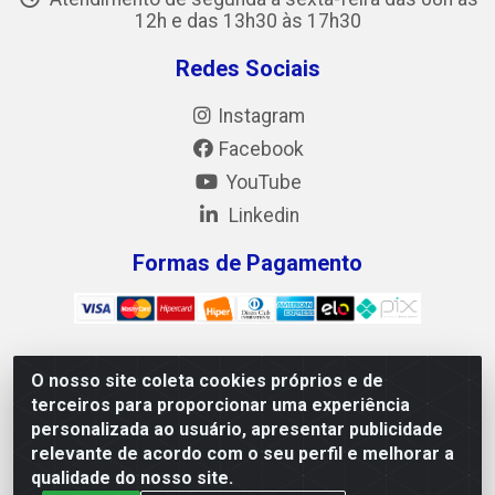
12h e das 13h30 às 17h30
Redes Sociais
Instagram
Facebook
YouTube
Linkedin
Formas de Pagamento
O nosso site coleta cookies próprios e de
Mix Alimentos LTDA - Quadra Asr Ne 55 (412 Norte), Alameda
terceiros para proporcionar uma experiência
02, S/N - Plano Diretor Norte, Palmas/TO - CEP 77.006-540 -
personalizada ao usuário, apresentar publicidade
CNPJ 05.922.500/0001-02
relevante de acordo com o seu perfil e melhorar a
qualidade do nosso site.