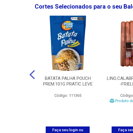
Cortes Selecionados para o seu Ba
NGO GROSSA-
BATATA PALHA POUCH
LING.CALABR
TO-5KG
PREM.101G PRATIC LEVE
-FRIE
o: 5024
Código: 111365
Código
Produto de
u login ou
Faça seu login ou
Faça seu