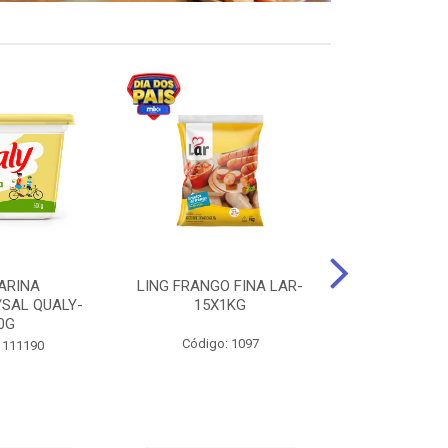
ARINA
LING FRANGO FINA LAR-
SUCO DE UVA
/SAL QUALY-
15X1KG
LARGO 
0G
Código: 1097
Código:
 111190