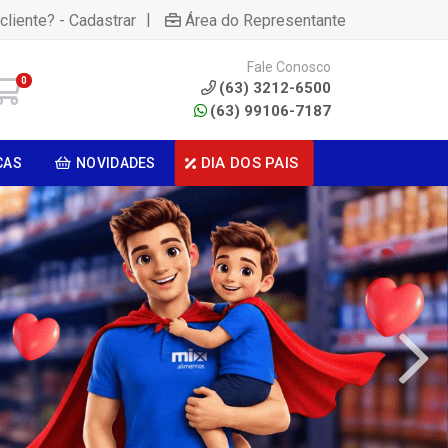
|
cliente? - Cadastrar
Área do Representante
Fale Conosco
0
(63) 3212-6500
(63) 99106-7187
DIA DOS PAIS
CAS
NOVIDADES