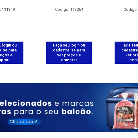
: 111349
Código: 113064
Código:
 login ou
Faça seu login ou
Faça seu
e-se para
cadastre-se para
cadastre
reços e
ver preços e
ver pr
prar
comprar
com