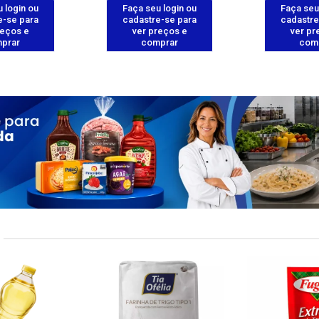
 login ou
Faça seu login ou
Faça seu
e-se para
cadastre-se para
cadastre
reços e
ver preços e
ver pr
prar
comprar
com