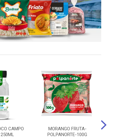
OCO CAMPO
MORANGO FRUTA-
STEAK FRANGO
 250ML
POLPANORTE-100G