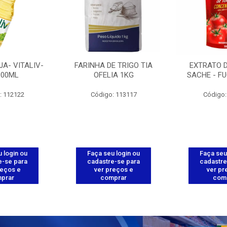
JA- VITALIV-
FARINHA DE TRIGO TIA
EXTRATO 
900ML
OFELIA 1KG
SACHE - FU
: 112122
Código: 113117
Código:
 login ou
Faça seu login ou
Faça seu
e-se para
cadastre-se para
cadastre
reços e
ver preços e
ver pr
prar
comprar
com