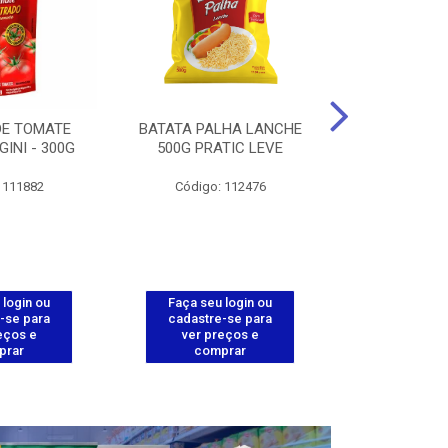
DE TOMATE
BATATA PALHA LANCHE
CORT.CG.FI
GINI - 300G
500G PRATIC LEVE
COXA ENV.
 111882
Código: 112476
Código
 login ou
Faça seu login ou
Faça seu 
-se para
cadastre-se para
cadastre
eços e
ver preços e
ver pr
prar
comprar
comp