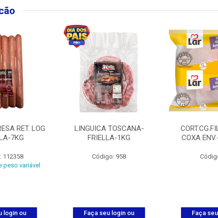
lcão
ESA RET. LOG
LINGUICA TOSCANA-
CORT.CG.FI
LLA-7KG
FRIELLA-1KG
COXA ENV.
: 112358
Código: 958
Códig
 peso variável
 login ou
Faça seu login ou
Faça seu