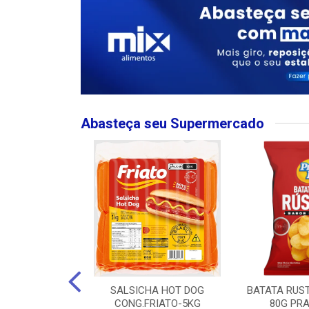
Abasteça seu Supermercado
MPO LARGO
SALSICHA HOT DOG
BATATA RUS
 ROSE 750ML
CONG.FRIATO-5KG
80G PRA