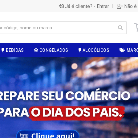
|
Já é cliente? - Entrar
Não é 
BEBIDAS
CONGELADOS
ALCOÓLICOS
MAR