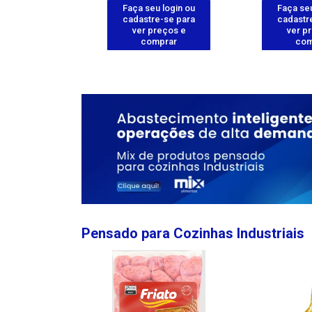
u login ou
Faça seu login ou
Faça seu
e-se para
cadastre-se para
cadastr
reços e
ver preços e
ver p
mprar
comprar
com
Pensado para Cozinhas Industriais