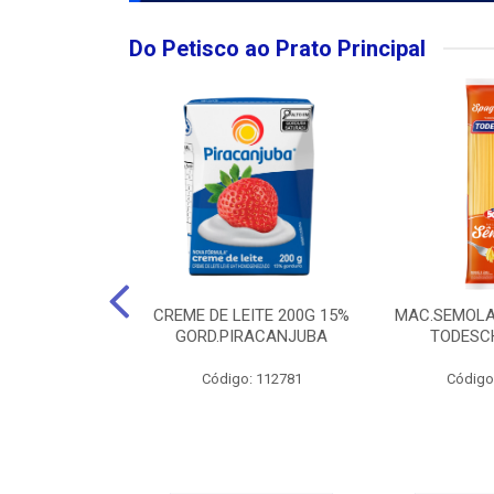
Do Petisco ao Prato Principal
O LARGO BRUT
CREME DE LEITE 200G 15%
MAC.SEMOLA
50ML
GORD.PIRACANJUBA
TODESCH
: 111989
Código: 112781
Código