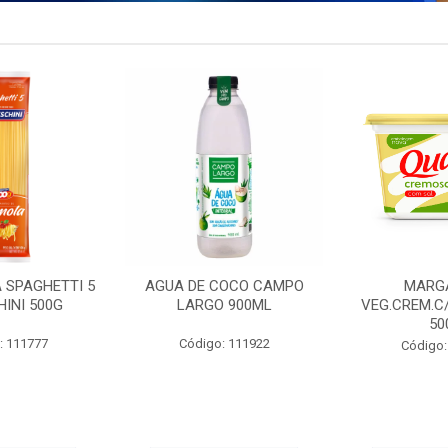
 SPAGHETTI 5
AGUA DE COCO CAMPO
MARG
INI 500G
LARGO 900ML
VEG.CREM.C
50
: 111777
Código: 111922
Código: