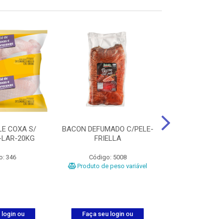
LE COXA S/
BACON DEFUMADO C/PELE-
FILE PEITO
-LAR-20KG
FRIELLA
FRIAT
o: 346
Código: 5008
Código
Produto de peso variável
 login ou
Faça seu login ou
Faça seu 