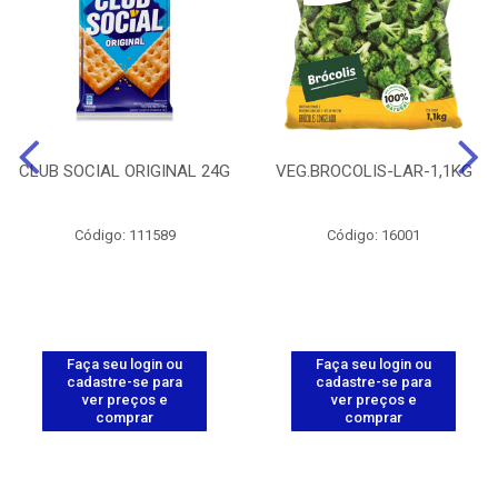
CLUB SOCIAL ORIGINAL 24G
VEG.BROCOLIS-LAR-1,1KG
Código: 111589
Código: 16001
Faça seu login ou
Faça seu login ou
cadastre-se para
cadastre-se para
ver preços e
ver preços e
comprar
comprar