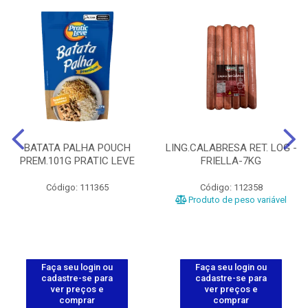
BATATA PALHA POUCH
LING.CALABRESA RET. LOG -
PREM.101G PRATIC LEVE
FRIELLA-7KG
Código: 111365
Código: 112358
Produto de peso variável
Faça seu login ou
Faça seu login ou
cadastre-se para
cadastre-se para
ver preços e
ver preços e
comprar
comprar