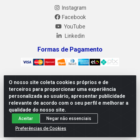
Instagram
Facebook
YouTube
Linkedin
Formas de Pagamento
O nosso site coleta cookies próprios e de
Mix Alimentos LTDA - Quadra Asr Ne 55 (412 Norte), Alameda
terceiros para proporcionar uma experiência
02, S/N - Plano Diretor Norte, Palmas/TO - CEP 77.006-540 -
personalizada ao usuário, apresentar publicidade
CNPJ 05.922.500/0001-02
relevante de acordo com o seu perfil e melhorar a
qualidade do nosso site.
Aceitar
Negar não essenciais
Preferências de Cookies