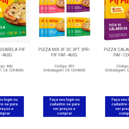
SSARELA-PIF
PIZZA MIX 3F 3C 3PT 3PR-
PIZZA CALA
F-460G
PIF PAF-460G
PAF-12
go: 842
Código: 851
Código
: CX.12X460G
Embalagem: CX.12X460G
Embalagem: 
u login ou
Faça seu login ou
Faça seu 
re-se para
cadastre-se para
cadastre-
preços e
ver preços e
ver pre
mprar
comprar
comp