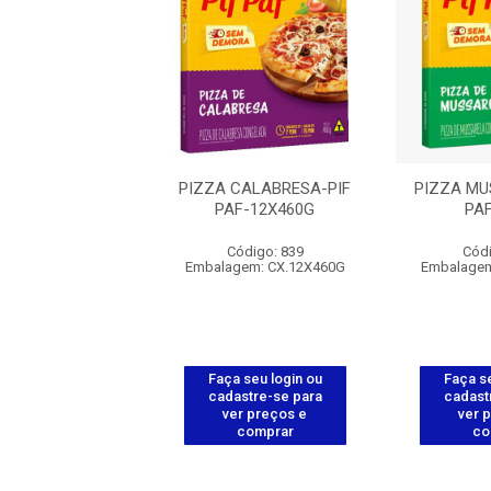
X 3F 3C 3PT 3PR-
PIZZA CALABRESA-PIF
PIZZA MU
F PAF-460G
PAF-12X460G
PA
ódigo: 851
Código: 839
Códi
gem: CX.12X460G
Embalagem: CX.12X460G
Embalagem
 seu login ou
Faça seu login ou
Faça se
astre-se para
cadastre-se para
cadast
er preços e
ver preços e
ver 
comprar
comprar
co