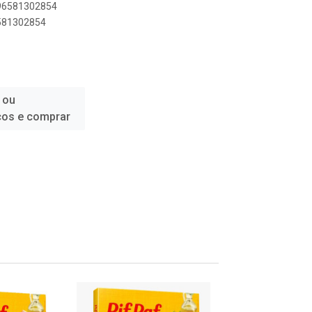
896581302854
6581302854
 ou
ços e comprar