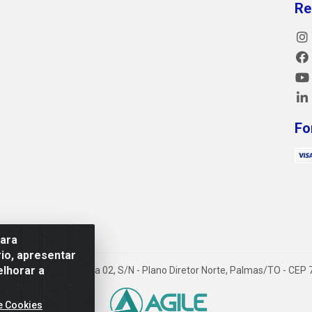
Re
Fo
para
io, apresentar
elhorar a
5 (412 Norte), Alameda 02, S/N - Plano Diretor Norte, Palmas/TO - CEP
e Cookies