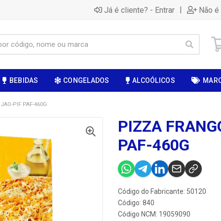
|
Já é cliente? - Entrar
Não é 
BEBIDAS
CONGELADOS
ALCOÓLICOS
MAR
JAO-PIF PAF-460G
PIZZA FRANGO
PAF-460G
Código do Fabricante: 50120
Código: 840
Código NCM: 19059090