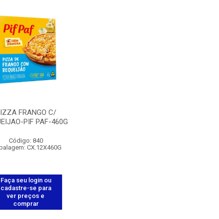
IZZA FRANGO C/
EIJAO-PIF PAF-460G
Código: 840
balagem: CX.12X460G
Faça seu login ou
cadastre-se para
ver preços e
comprar