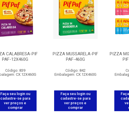
ZA CALABRESA-PIF
PIZZA MUSSARELA-PIF
PIZZA MI
PAF-12X460G
PAF-460G
PI
Código: 839
Código: 842
C
balagem: CX.12X460G
Embalagem: CX.12X460G
Embalag
Faça seu login ou
Faça seu login ou
Faça
cadastre-se para
cadastre-se para
cada
ver preços e
ver preços e
ve
comprar
comprar