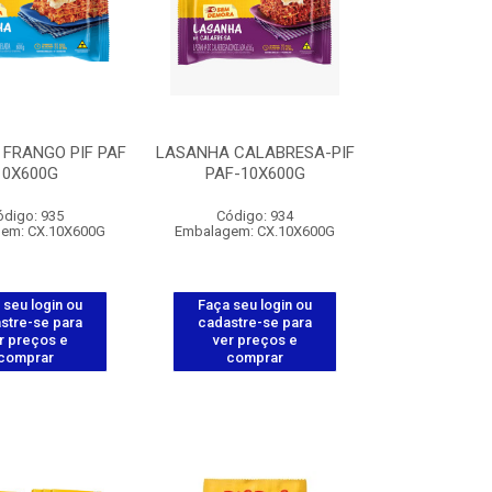
FRANGO PIF PAF
LASANHA CALABRESA-PIF
10X600G
PAF-10X600G
ódigo: 935
Código: 934
em: CX.10X600G
Embalagem: CX.10X600G
 seu login ou
Faça seu login ou
stre-se para
cadastre-se para
r preços e
ver preços e
comprar
comprar