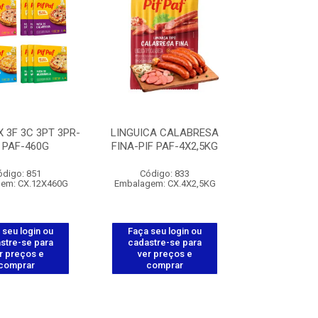
X 3F 3C 3PT 3PR-
LINGUICA CALABRESA
F PAF-460G
FINA-PIF PAF-4X2,5KG
ódigo: 851
Código: 833
em: CX.12X460G
Embalagem: CX.4X2,5KG
 seu login ou
Faça seu login ou
stre-se para
cadastre-se para
r preços e
ver preços e
comprar
comprar