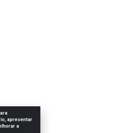
para
io, apresentar
elhorar a