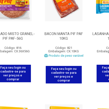
ADO MISTO GRANEL-
BACON MANTA PIF PAF
LASANHA 
PIF PAF-56G
10KG
Código: 816
Código: 821
C
balagem: CX.36X56G
Embalagem: CX.10KG
Embalag
Produto de peso variável
Faça seu login ou
Faça
Faça seu login ou
cadastre-se para
cada
cadastre-se para
ver preços e
ve
ver preços e
comprar
comprar