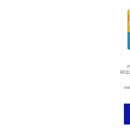
P
REQU
Em