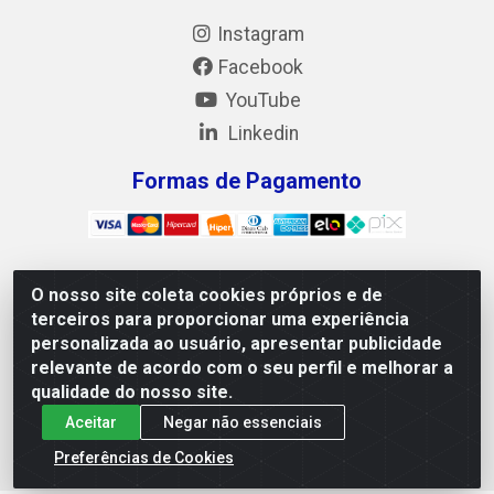
Instagram
Facebook
YouTube
Linkedin
Formas de Pagamento
O nosso site coleta cookies próprios e de
Mix Alimentos LTDA - Quadra Asr Ne 55 (412 Norte),
terceiros para proporcionar uma experiência
Alameda 02, S/N - Plano Diretor Norte, Palmas/TO - CEP
personalizada ao usuário, apresentar publicidade
77.006-540 - CNPJ 05.922.500/0001-02
relevante de acordo com o seu perfil e melhorar a
qualidade do nosso site.
Aceitar
Negar não essenciais
Preferências de Cookies