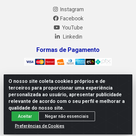
Instagram
Facebook
YouTube
Linkedin
Formas de Pagamento
O nosso site coleta cookies próprios e de
Mix Alimentos LTDA - Quadra Asr Ne 55 (412 Norte),
terceiros para proporcionar uma experiência
Alameda 02, S/N - Plano Diretor Norte, Palmas/TO - CEP
personalizada ao usuário, apresentar publicidade
77.006-540 - CNPJ 05.922.500/0001-02
relevante de acordo com o seu perfil e melhorar a
qualidade do nosso site.
Aceitar
Negar não essenciais
Preferências de Cookies