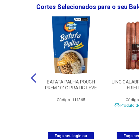
Cortes Selecionados para o seu Ba
NGO GROSSA-
BATATA PALHA POUCH
LING.CALABR
TO-5KG
PREM.101G PRATIC LEVE
-FRIE
o: 5024
Código: 111365
Código
Produto de
u login ou
Faça seu login ou
Faça seu