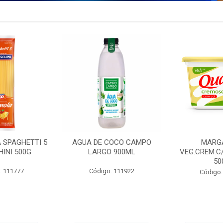
 SPAGHETTI 5
AGUA DE COCO CAMPO
MARG
INI 500G
LARGO 900ML
VEG.CREM.C
50
: 111777
Código: 111922
Código: