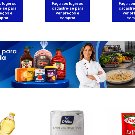
 login ou
Faça seu login ou
Faça seu
e-se para
cadastre-se para
cadastre
reços e
ver preços e
ver pr
prar
comprar
com