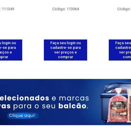
: 111349
Código: 113064
Código:
 login ou
Faça seu login ou
Faça seu
e-se para
cadastre-se para
cadastre
reços e
ver preços e
ver pr
prar
comprar
com