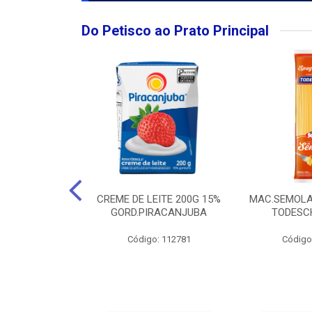
Do Petisco ao Prato Principal
O LARGO BRUT
CREME DE LEITE 200G 15%
MAC.SEMOLA
50ML
GORD.PIRACANJUBA
TODESCH
: 111989
Código: 112781
Código