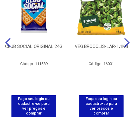
CLUB SOCIAL ORIGINAL 24G
VEG.BROCOLIS-LAR-1,1KG
Código: 111589
Código: 16001
Faça seu login ou
Faça seu login ou
cadastre-se para
cadastre-se para
ver preços e
ver preços e
comprar
comprar