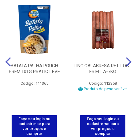
BATATA PALHA POUCH
LING.CALABRESA RET. LOG -
PREM.101G PRATIC LEVE
FRIELLA-7KG
Código: 111365
Código: 112358
Produto de peso variável
Faça seu login ou
Faça seu login ou
cadastre-se para
cadastre-se para
ver preços e
ver preços e
comprar
comprar