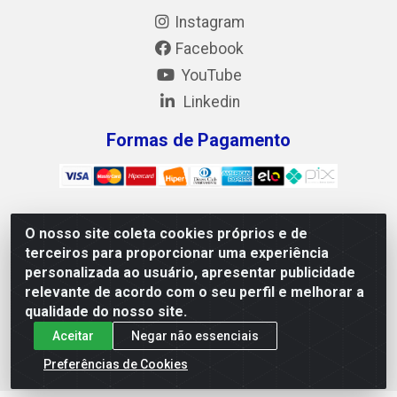
Instagram
Facebook
YouTube
Linkedin
Formas de Pagamento
O nosso site coleta cookies próprios e de
Mix Alimentos LTDA - Quadra Asr Ne 55 (412 Norte), Alameda
terceiros para proporcionar uma experiência
02, S/N - Plano Diretor Norte, Palmas/TO - CEP 77.006-540 -
personalizada ao usuário, apresentar publicidade
CNPJ 05.922.500/0001-02
relevante de acordo com o seu perfil e melhorar a
qualidade do nosso site.
Aceitar
Negar não essenciais
Preferências de Cookies