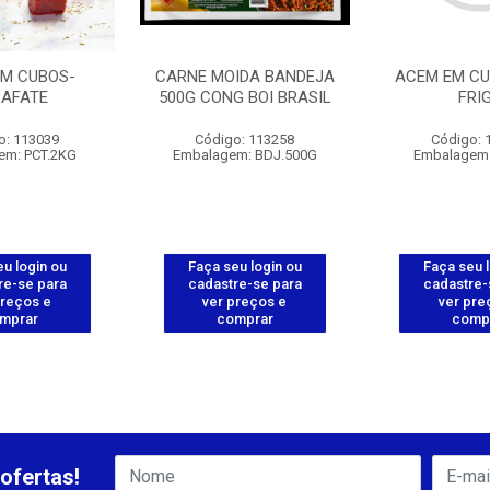
EM CUBOS-
CARNE MOIDA BANDEJA
ACEM EM CU
AFATE
500G CONG BOI BRASIL
FRI
o: 113039
Código: 113258
Código: 
em: PCT.2KG
Embalagem: BDJ.500G
Embalagem:
u login ou
Faça seu login ou
Faça seu 
re-se para
cadastre-se para
cadastre-
preços e
ver preços e
ver pre
mprar
comprar
comp
ofertas!