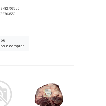
899782703550
9782703550
 ou
ços e comprar