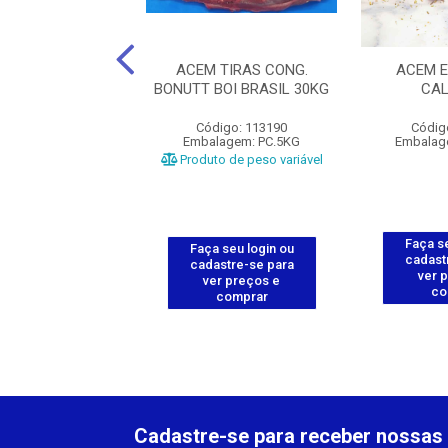
A BOVINO CONG.
ACEM TIRAS CONG.
ACEM 
BRASIL 25KG
BONUTT BOI BRASIL 30KG
CAL
digo: 111918
Código: 113190
Códig
agem: PC.2,5KG
Embalagem: PC.5KG
Embalag
o de peso variável
Produto de peso variável
Faça se
 seu login ou
Faça seu login ou
cadast
astre-se para
cadastre-se para
ver 
er preços e
ver preços e
co
comprar
comprar
Cadastre-se para receber nossas 