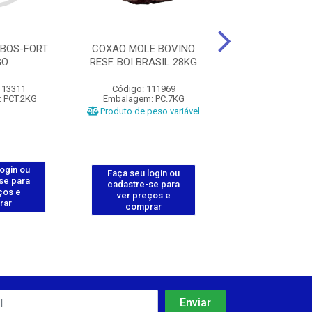
BOS-FORT
COXAO MOLE BOVINO
CUPIM A BOVIN
GO
RESF. BOI BRASIL 28KG
BOI BRASIL
113311
Código: 111969
Código: 111
 PCT.2KG
Embalagem: PC.7KG
Embalagem: PC
Produto de peso variável
Produto de peso
login ou
Faça seu login ou
Faça seu log
se para
cadastre-se para
cadastre-se 
ços e
ver preços e
ver preços
rar
comprar
comprar