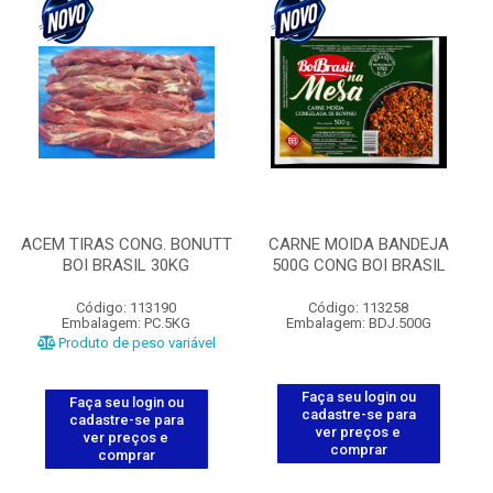
ACEM TIRAS CONG. BONUTT
CARNE MOIDA BANDEJA
BOI BRASIL 30KG
500G CONG BOI BRASIL
Código: 113190
Código: 113258
Embalagem: PC.5KG
Embalagem: BDJ.500G
Produto de peso variável
Faça seu login ou
Faça seu login ou
cadastre-se para
cadastre-se para
ver preços e
ver preços e
comprar
comprar