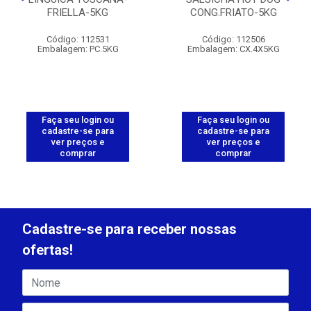
FRIELLA-5KG
CONG.FRIATO-5KG
Código: 112531
Código: 112506
Embalagem: PC.5KG
Embalagem: CX.4X5KG
Faça seu login ou
Faça seu login ou
cadastre-se para
cadastre-se para
ver preços e
ver preços e
comprar
comprar
Cadastre-se para receber nossas
ofertas!