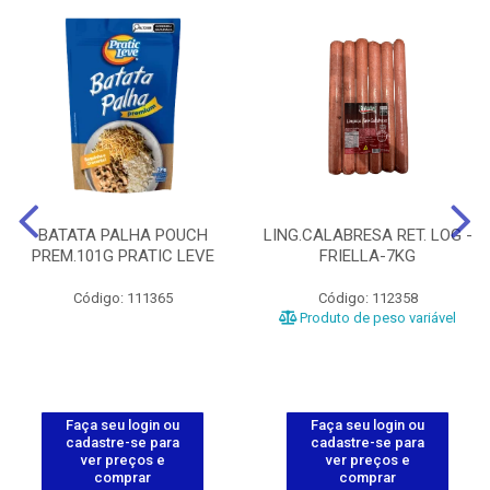
BATATA PALHA POUCH
LING.CALABRESA RET. LOG -
PREM.101G PRATIC LEVE
FRIELLA-7KG
Código: 111365
Código: 112358
Produto de peso variável
Faça seu login ou
Faça seu login ou
cadastre-se para
cadastre-se para
ver preços e
ver preços e
comprar
comprar