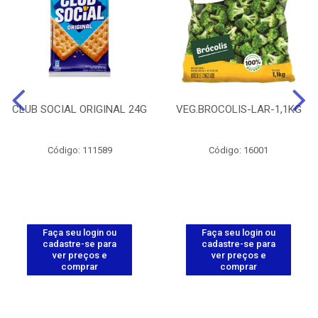
CLUB SOCIAL ORIGINAL 24G
VEG.BROCOLIS-LAR-1,1KG
Código: 111589
Código: 16001
Faça seu login ou
Faça seu login ou
cadastre-se para
cadastre-se para
ver preços e
ver preços e
comprar
comprar