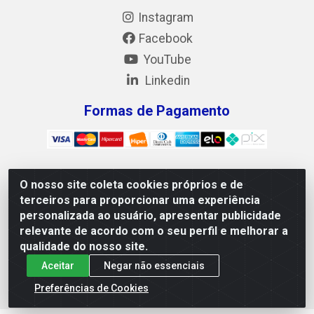
Instagram
Facebook
YouTube
Linkedin
Formas de Pagamento
O nosso site coleta cookies próprios e de
Mix Alimentos LTDA - Quadra Asr Ne 55 (412 Norte), Alameda
terceiros para proporcionar uma experiência
02, S/N - Plano Diretor Norte, Palmas/TO - CEP 77.006-540 -
personalizada ao usuário, apresentar publicidade
CNPJ 05.922.500/0001-02
relevante de acordo com o seu perfil e melhorar a
qualidade do nosso site.
Aceitar
Negar não essenciais
Preferências de Cookies