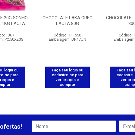
E 20G SONHO
CHOCOLATE LAKA OREO
CHOCOLATE L
A 1KG LACTA
LACTA 80G
80
go: 1367
Código: 111550
Código: 
m: PC.50X20G
Embalagem: DP.17UN
Embalagem:
u login ou
Faça seu login ou
Faça seu 
re-se para
cadastre-se para
cadastre-
preços e
ver preços e
ver pre
mprar
comprar
comp
ofertas!