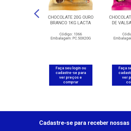
ATE DIAMANTE
CHOCOLATE 20G OURO
CHOCOLAT
LAKA LACTA 80G
BRANCO 1KG LACTA
DE VALS
digo: 112000
Código: 1366
Códi
agem: DP.17UN
Embalagem: PC.50X20G
Embalage
 seu login ou
Faça seu login ou
Faça se
astre-se para
cadastre-se para
cadast
er preços e
ver preços e
ver 
comprar
comprar
co
Cadastre-se para receber nossas 