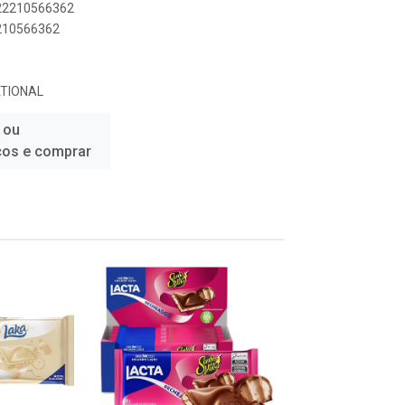
622210566362
2210566362
TIONAL
 ou
ços e comprar