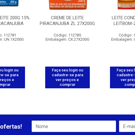
EITE 200G 15%
CREME DE LEITE
LEITE CON
IRACANJUBA
PIRACANJUBA ZL 27X200G
LEITBOM-
o: 112781
Código: 112785
Código: 
m: UN.1X200G
Embalagem: CX.27X200G
Embalagem: 
u login ou
Faça seu login ou
Faça seu 
re-se para
cadastre-se para
cadastre-
preços e
ver preços e
ver pre
mprar
comprar
comp
ofertas!