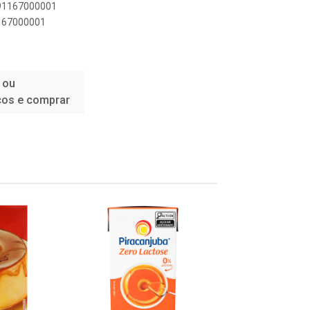
891167000001
1167000001
 ou
ços e comprar