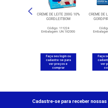
E CONDENSADO
CREME DE LEITE 200G 10%
CREME DE L
NJUBA 27X395G
GORD.LEITBOM
GORD.P
digo: 112786
Código: 111224
Códig
gem: UN.1X395G
Embalagem: UN.1X200G
Embalage
 seu login ou
Faça seu login ou
Faça se
astre-se para
cadastre-se para
cadast
er preços e
ver preços e
ver 
comprar
comprar
co
Cadastre-se para receber nossas 