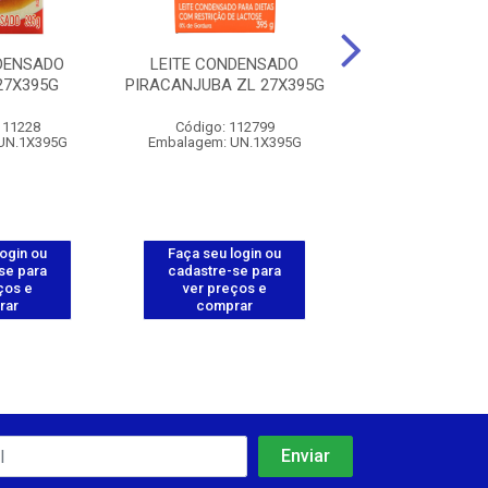
DENSADO
LEITE CONDENSADO
LEITE CONDE
27X395G
PIRACANJUBA ZL 27X395G
PIRACANJUBA 
111228
Código: 112799
Código: 112
UN.1X395G
Embalagem: UN.1X395G
Embalagem: UN
login ou
Faça seu login ou
Faça seu log
se para
cadastre-se para
cadastre-se 
ços e
ver preços e
ver preços
rar
comprar
comprar