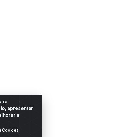
para
io, apresentar
elhorar a
e Cookies