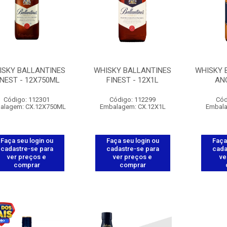
ISKY BALLANTINES
WHISKY BALLANTINES
WHISKY 
INEST - 12X750ML
FINEST - 12X1L
ANO
Código: 112301
Código: 112299
Cód
alagem: CX.12X750ML
Embalagem: CX.12X1L
Embala
Faça seu login ou
Faça seu login ou
Faça
cadastre-se para
cadastre-se para
cada
ver preços e
ver preços e
ve
comprar
comprar