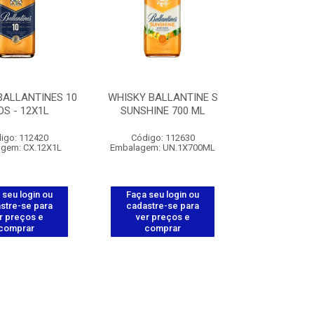
BALLANTINES 10
WHISKY BALLANTINE S
S - 12X1L
SUNSHINE 700 ML
igo: 112420
Código: 112630
gem: CX.12X1L
Embalagem: UN.1X700ML
 seu login ou
Faça seu login ou
stre-se para
cadastre-se para
r preços e
ver preços e
comprar
comprar