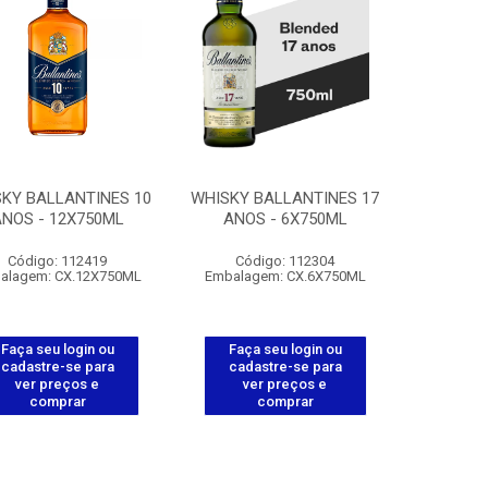
KY BALLANTINES 10
WHISKY BALLANTINES 17
NOS - 12X750ML
ANOS - 6X750ML
Código: 112419
Código: 112304
alagem: CX.12X750ML
Embalagem: CX.6X750ML
Faça seu login ou
Faça seu login ou
cadastre-se para
cadastre-se para
ver preços e
ver preços e
comprar
comprar