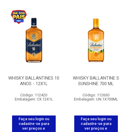
WHISKY BALLANTINES 10
WHISKY BALLANTINE S
ANOS - 12X1L
SUNSHINE 700 ML
Código: 112420
Código: 112630
Embalagem: CX.12X1L
Embalagem: UN.1X700ML
Faça seu login ou
Faça seu login ou
cadastre-se para
cadastre-se para
ver preços e
ver preços e