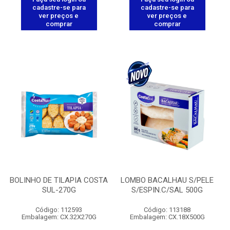
cadastre-se para
cadastre-se para
ver preços e
ver preços e
comprar
comprar
BOLINHO DE TILAPIA COSTA
LOMBO BACALHAU S/PELE
SUL-270G
S/ESPIN.C/SAL 500G
Código: 112593
Código: 113188
Embalagem: CX.32X270G
Embalagem: CX.18X500G