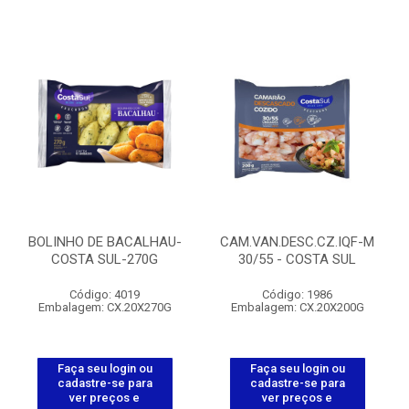
BOLINHO DE BACALHAU-
CAM.VAN.DESC.CZ.IQF-M
COSTA SUL-270G
30/55 - COSTA SUL
Código: 4019
Código: 1986
Embalagem: CX.20X270G
Embalagem: CX.20X200G
Faça seu login ou
Faça seu login ou
cadastre-se para
cadastre-se para
ver preços e
ver preços e