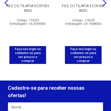
FILE CG.TILAPIA ECOFISH
FILE CG.TILAPIA ECOFISH
400G
800G
Código: 113232
Código: 113233
Embalagem: CX.30X400G
Embalagem: CX.15X800G
Faça seu login ou
Faça seu login ou
cadastre-se para
cadastre-se para
ver preços e
ver preços e
comprar
comprar
Cadastre-se para receber nossas
ofertas!