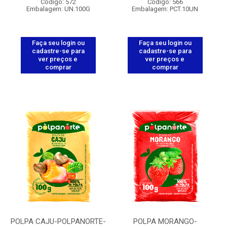
Código: 572
Código: 566
Embalagem: UN.100G
Embalagem: PCT.10UN
Faça seu login ou
Faça seu login ou
cadastre-se para
cadastre-se para
ver preços e
ver preços e
comprar
comprar
POLPA CAJU-POLPANORTE-
POLPA MORANGO-