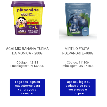
ACAI MIX BANANA TURMA
MIRTILO FRUTA-
DA MONICA - 200G
POLPANORTE-400G
Código: 112138
Código: 111306
Embalagem: UN.1X200G
Embalagem: UN.1X400G
Faça seu login ou
Faça seu login ou
cadastre-se para
cadastre-se para
ver preços e
ver preços e
comprar
comprar