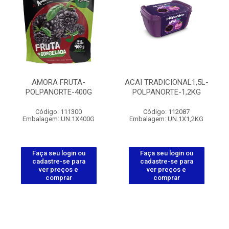
AMORA FRUTA-
ACAI TRADICIONAL1,5L-
POLPANORTE-400G
POLPANORTE-1,2KG
Código: 111300
Código: 112087
Embalagem: UN.1X400G
Embalagem: UN.1X1,2KG
Faça seu login ou
Faça seu login ou
cadastre-se para
cadastre-se para
ver preços e
ver preços e
comprar
comprar