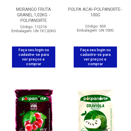
MORANGO FRUTA
POLPA ACAI-POLPANORTE-
GRANEL.1,02KG -
100G
POLPANORTE
Código: 569
Código: 112216
Embalagem: UN.100G
Embalagem: UN.1X1,02KG
Faça seu login ou
Faça seu login ou
cadastre-se para
cadastre-se para
ver preços e
ver preços e
comprar
comprar