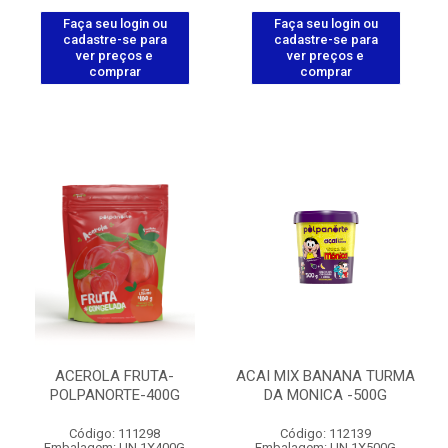
Faça seu login ou
Faça seu login ou
cadastre-se para
cadastre-se para
ver preços e
ver preços e
comprar
comprar
ACEROLA FRUTA-
ACAI MIX BANANA TURMA
POLPANORTE-400G
DA MONICA -500G
Código: 111298
Código: 112139
Embalagem: UN.1X400G
Embalagem: UN.1X500G