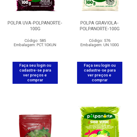
POLPA UVA-POLPANORTE-
POLPA GRAVIOLA-
100G
POLPANORTE-100G
Código: 585
Código: 576
Embalagem: PCT.10XUN
Embalagem: UN.100G
Faça seu login ou
Faça seu login ou
cadastre-se para
cadastre-se para
ver preços e
ver preços e
comprar
comprar