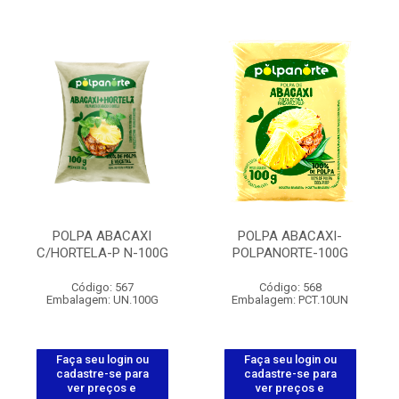
POLPA ABACAXI
POLPA ABACAXI-
C/HORTELA-P N-100G
POLPANORTE-100G
Código: 567
Código: 568
Embalagem: UN.100G
Embalagem: PCT.10UN
Faça seu login ou
Faça seu login ou
cadastre-se para
cadastre-se para
ver preços e
ver preços e