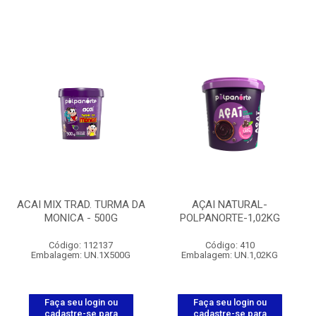
ACAI MIX TRAD. TURMA DA
AÇAI NATURAL-
MONICA - 500G
POLPANORTE-1,02KG
Código: 112137
Código: 410
Embalagem: UN.1X500G
Embalagem: UN.1,02KG
Faça seu login ou
Faça seu login ou
cadastre-se para
cadastre-se para