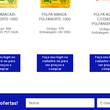
 ABACAXI-
POLPA MANGA-
POLPA A
ORTE-100G
POLPANORTE-100G
C/CENO
POLPANOR
go: 568
Código: 579
Código
m: PCT.10UN
Embalagem: UN.100G
Embalagem:
u login ou
Faça seu login ou
Faça seu 
re-se para
cadastre-se para
cadastre-
preços e
ver preços e
ver pre
mprar
comprar
comp
ofertas!