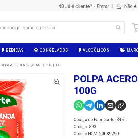
|
Já é cliente? - Entrar
Não é 
BEBIDAS
CONGELADOS
ALCOÓLICOS
MAR
POLPA ACEROLA C/LARANJA-P N-100G
POLPA ACERO
100G
Código do Fabricante: 845P
Código: 893
Código NCM: 20089790