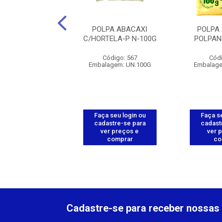
PA GOIABA-
POLPA ABACAXI
POLPA
ANORTE-100G
C/HORTELA-P N-100G
POLPAN
ódigo: 575
Código: 567
Códi
agem: PCT.10UN
Embalagem: UN.100G
Embalage
 seu login ou
Faça seu login ou
Faça se
astre-se para
cadastre-se para
cadast
er preços e
ver preços e
ver 
comprar
comprar
co
Cadastre-se para receber nossas 