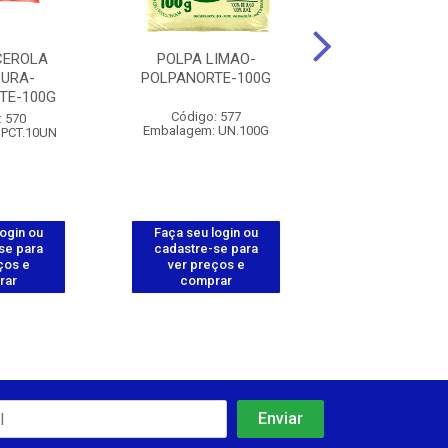
CEROLA
POLPA LIMAO-
POLPA GOI
URA-
POLPANORTE-100G
POLPANORTE
TE-100G
Código: 577
Código: 5
: 570
Embalagem: UN.100G
Embalagem: PC
 PCT.10UN
login ou
Faça seu login ou
Faça seu log
se para
cadastre-se para
cadastre-se 
ços e
ver preços e
ver preços
rar
comprar
comprar