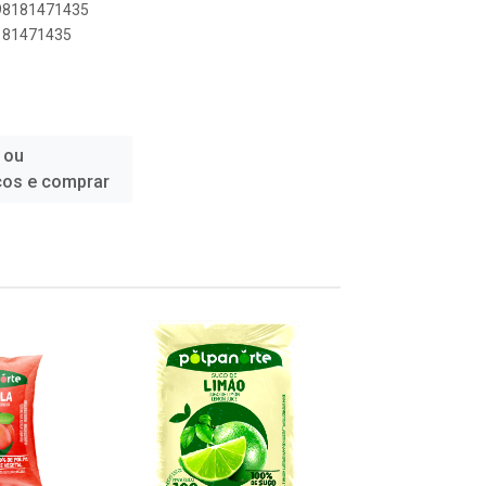
898181471435
8181471435
 ou
ços e comprar