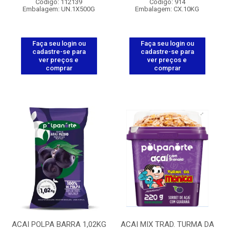
Código: 112139
Código: 914
Embalagem: UN.1X500G
Embalagem: CX.10KG
Faça seu login ou
Faça seu login ou
cadastre-se para
cadastre-se para
ver preços e
ver preços e
comprar
comprar
ACAI POLPA BARRA 1,02KG
ACAI MIX TRAD. TURMA DA