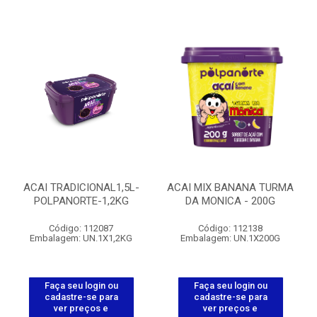
ACAI TRADICIONAL1,5L-
ACAI MIX BANANA TURMA
POLPANORTE-1,2KG
DA MONICA - 200G
Código: 112087
Código: 112138
Embalagem: UN.1X1,2KG
Embalagem: UN.1X200G
Faça seu login ou
Faça seu login ou
cadastre-se para
cadastre-se para
ver preços e
ver preços e