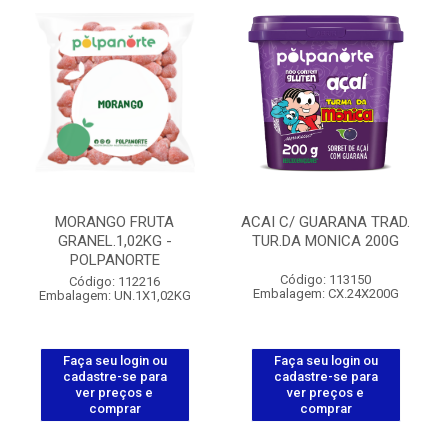
MORANGO FRUTA
ACAI C/ GUARANA TRAD.
GRANEL.1,02KG -
TUR.DA MONICA 200G
POLPANORTE
Código: 113150
Código: 112216
Embalagem: CX.24X200G
Embalagem: UN.1X1,02KG
Faça seu login ou
Faça seu login ou
cadastre-se para
cadastre-se para
ver preços e
ver preços e
comprar
comprar