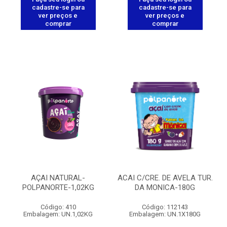
cadastre-se para
cadastre-se para
ver preços e
ver preços e
comprar
comprar
AÇAI NATURAL-
ACAI C/CRE. DE AVELA TUR.
POLPANORTE-1,02KG
DA MONICA-180G
Código: 410
Código: 112143
Embalagem: UN.1,02KG
Embalagem: UN.1X180G