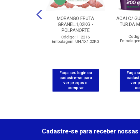
 TRAD. TURMA DA
MORANGO FRUTA
ACAI C/ G
ICA - 500G
GRANEL.1,02KG -
TUR.DA 
POLPANORTE
digo: 112137
Códig
Código: 112216
gem: UN.1X500G
Embalagem
Embalagem: UN.1X1,02KG
 seu login ou
Faça seu login ou
Faça se
astre-se para
cadastre-se para
cadast
er preços e
ver preços e
ver 
comprar
comprar
co
Cadastre-se para receber nossas 