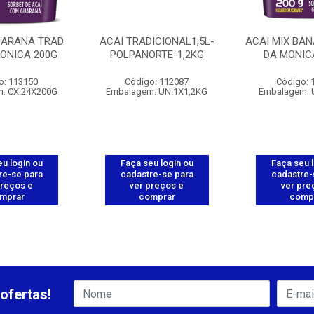
UARANA TRAD.
ACAI TRADICIONAL1,5L-
ACAI MIX BA
MONICA 200G
POLPANORTE-1,2KG
DA MONICA
o: 113150
Código: 112087
Código: 
: CX.24X200G
Embalagem: UN.1X1,2KG
Embalagem: 
u login ou
Faça seu login ou
Faça seu 
re-se para
cadastre-se para
cadastre-
preços e
ver preços e
ver pre
mprar
comprar
comp
ofertas!