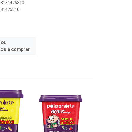
898181475310
8181475310
 ou
ços e comprar