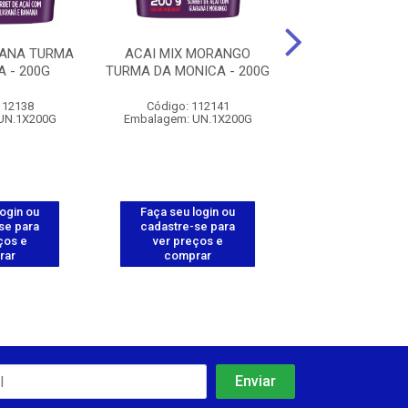
NANA TURMA
ACAI MIX MORANGO
ACAI MIX TRAD.
 - 200G
TURMA DA MONICA - 200G
MONICA - 
112138
Código: 112141
Código: 112
UN.1X200G
Embalagem: UN.1X200G
Embalagem: UN
login ou
Faça seu login ou
Faça seu log
se para
cadastre-se para
cadastre-se 
ços e
ver preços e
ver preços
rar
comprar
comprar