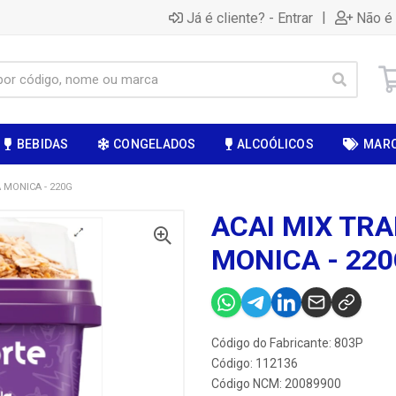
|
Já é cliente? - Entrar
Não é 
BEBIDAS
CONGELADOS
ALCOÓLICOS
MAR
 MONICA - 220G
ACAI MIX TR
MONICA - 22
Código do Fabricante: 803P
Código: 112136
Código NCM: 20089900