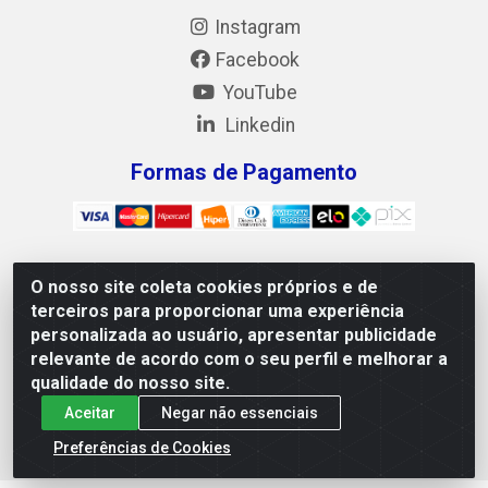
Instagram
Facebook
YouTube
Linkedin
Formas de Pagamento
O nosso site coleta cookies próprios e de
Mix Alimentos LTDA - Quadra Asr Ne 55 (412 Norte), Alameda
terceiros para proporcionar uma experiência
02, S/N - Plano Diretor Norte, Palmas/TO - CEP 77.006-540 -
personalizada ao usuário, apresentar publicidade
CNPJ 05.922.500/0001-02
relevante de acordo com o seu perfil e melhorar a
qualidade do nosso site.
Aceitar
Negar não essenciais
Preferências de Cookies