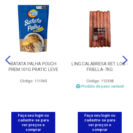
BATATA PALHA POUCH
LING.CALABRESA RET. LOG -
PREM.101G PRATIC LEVE
FRIELLA-7KG
Código: 111365
Código: 112358
Produto de peso variável
Faça seu login ou
Faça seu login ou
cadastre-se para
cadastre-se para
ver preços e
ver preços e
comprar
comprar