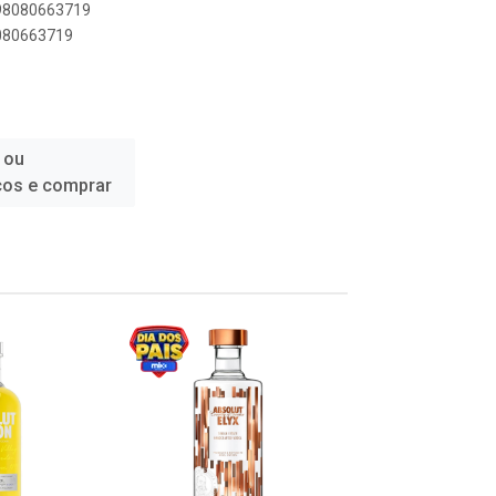
898080663719
8080663719
 ou
ços e comprar