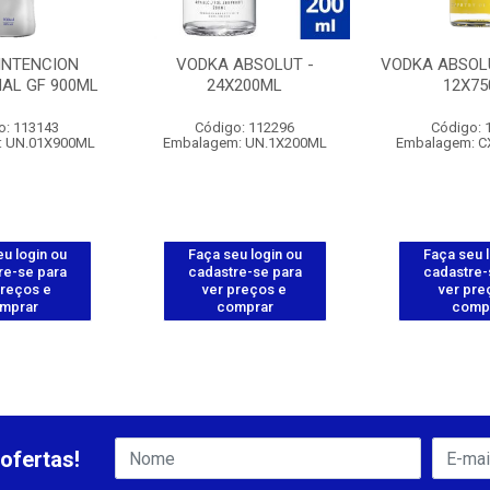
INTENCION
VODKA ABSOLUT -
VODKA ABSOLU
NAL GF 900ML
24X200ML
12X75
o: 113143
Código: 112296
Código: 
: UN.01X900ML
Embalagem: UN.1X200ML
Embalagem: C
u login ou
Faça seu login ou
Faça seu 
re-se para
cadastre-se para
cadastre-
preços e
ver preços e
ver pre
mprar
comprar
comp
ofertas!