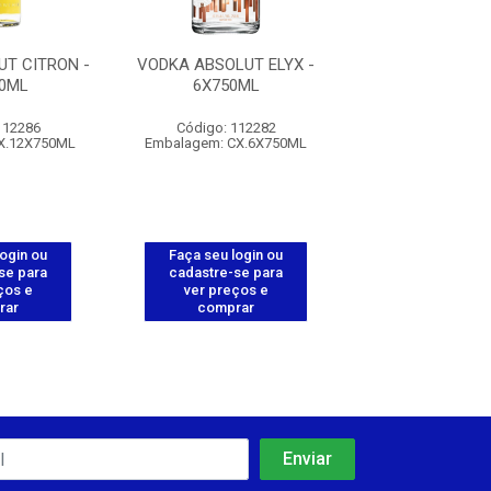
T CITRON -
VODKA ABSOLUT ELYX -
VODKA ABSOLUT
0ML
6X750ML
- 12X750
112286
Código: 112282
Código: 112
X.12X750ML
Embalagem: CX.6X750ML
Embalagem: CX.
login ou
Faça seu login ou
Faça seu log
se para
cadastre-se para
cadastre-se 
ços e
ver preços e
ver preços
rar
comprar
comprar