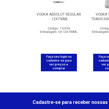
ABSOLUT ELYX -
VODKA ABSOLUT REGULAR
VODKA 
6X750ML
- 12X750ML
TRADICIO
digo: 112282
Código: 112294
Códig
gem: CX.6X750ML
Embalagem: CX.12X750ML
Embalagem
 seu login ou
Faça seu login ou
Faça se
astre-se para
cadastre-se para
cadast
er preços e
ver preços e
ver 
comprar
comprar
co
Cadastre-se para receber nossas 