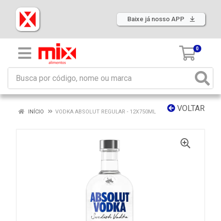
Baixe já nosso APP
0
VOLTAR
INÍCIO
VODKA ABSOLUT REGULAR - 12X750ML