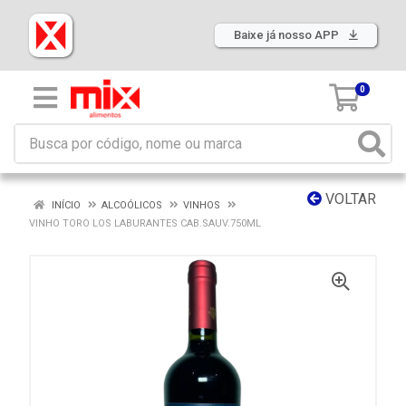
Baixe já nosso APP
0
VOLTAR
INÍCIO
ALCOÓLICOS
VINHOS
VINHO TORO LOS LABURANTES CAB.SAUV.750ML